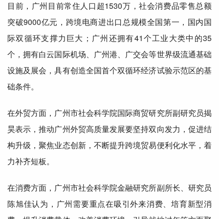
目前，广州目前常住人口超1530万，社会消费品零售总额
突破9000亿元，跨境电商进出口总规模
全国
第一，国内
国
际
双循环支撑力巨大；广州还拥有41个工业大类中的35
个，拥有白云
国际
机场、广州港、广交会等
世界级
流通基础
设施及展会，具有创造
全国
首个双循环经济试验示范区的基
础条件。
在外贸方面，广州市社会科学院
国际
商贸
研究所
副研究员揭
昊表示，推动广州外贸高质量发展要坚持双向发力，促进结
构升级，聚焦业态创新，不断提升跨境贸易便利化水平，着
力补齐短板。
在消费方面，广州市社会科学院金融
研究所
副所长、研究员
陈旭佳认为，广州需要
重点
在吸引外来消费、培育新型消