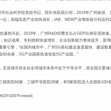
州市社会科学院党组书记、院长张跃国介绍，2019年广州旅游
；高端高质产业加快成长，IAB、NEM产业增加值分别达到2486
也蓬勃兴起。2019年，广州R&D经费支出占GDP比例呈现加速
0%；知识成果、专利授权快速增长，企业创新能力整体提升，新增高
引擎，“在国内城市中，广州5G基站建设速度最快、建设数量最多
业60余家，5G产业园获批省首批5G产业园。”
，宜居城市排名在全球城市体系中处于中等水平，居全国主要城
级医院66家、三级甲等医院38家，有9家医院进入全国前100
4A0KDFG00?f=newdc