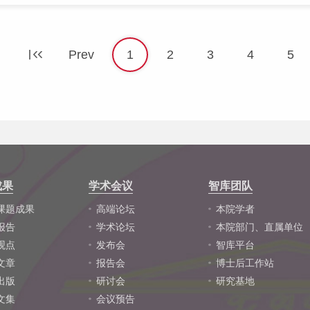
Prev
1
2
3
4
5
成果
学术会议
智库团队
课题成果
高端论坛
本院学者
报告
学术论坛
本院部门、直属单位
观点
发布会
智库平台
文章
报告会
博士后工作站
出版
研讨会
研究基地
文集
会议预告