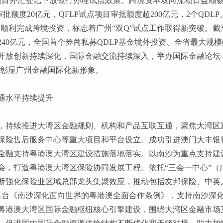
项目外汇登记下放银行办理试点政策。跨境资本双向流动日益顺畅，
审批额度20亿元，QFLP试点项目审批额度超200亿元，2个QDL
顺利完成跨境投资，标志着广州“双Q”试点工作取得新突破。截至2
240亿元，全国首个券商私募QDLP基金境外投资、全省最大规模
开放创新持续深化，国际金融交流持续深入，举办国际金融论坛（
，彰显广州金融国际化新形象。
通水平持续提升
，持续推进大湾区金融规则、机构和产品互联互通，聚焦大湾区
保险售后服务中心等重大项目和平台设立。成功引进澳门大丰银
金融支持粤港澳大湾区建设措施落地落实。以南沙为重点支持建
会，打造粤港澳大湾区保险协同发展工程。依托
“三会一中心”
断强化保险业区域总部龙头集聚效应，推动包括友邦保险、中英人
，出台《南沙深化面向世界的粤港澳全面合作条例》，支持南沙深
粤港澳大湾区国际金融枢纽核心引擎建设，围绕大湾区金融市场