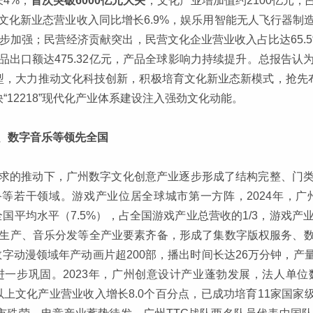
长4%，
首次突破6000亿元大关
；文化产业增加值约2100亿元，
化新业态营业收入同比增长6.9%，娱乐用智能无人飞行器制
一步加强；民营经济贡献突出，民营文化企业营业收入占比达65.
出口额达475.32亿元，产品全球影响力持续提升。总报告
模型，大力推动文化科技创新，积极培育文化新业态新模式，抢先
“12218”现代化产业体系建设注入强劲文化动能。
、数字音乐等领先全国
求的推动下，广州数字文化创意产业逐步形成了结构完整、门
装备等若干领域。游戏产业位居全球城市第一方阵，2024年，
著高于全国平均水平（7.5%），占全国游戏产业总营收的1/3，游
生产、音乐分发等全产业要素齐备，形成了集数字版权服务、数
字动漫领域年产动画片超200部，播出时间长达26万分钟，产量
位进一步巩固。2023年，广州创意设计产业蓬勃发展，法人
规模以上文化产业营业收入增长8.0个百分点，已成功培育11家国