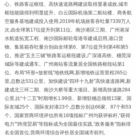
心、铁路客运枢纽、高快速道路网建设取得显著成效,城市
枢纽能级得到明显提升。白云国际机场第二航站楼、商务航
空服务基地建成投入使用,2019年机场旅客吞吐量7339万人
次,由全球第17位提升到第11位。南沙港区三期、广州港深
水航道拓宽工程、南沙国际邮轮母港等建成启用,港口货
物、集装箱吞吐量分别由全球第6、第7位提升到第4和第5
位。推进“五主三辅”铁路客运枢纽建设,广深港高铁、穗莞深
城际等建成通车。广州南站客流量居全国铁路枢纽站第1
位。布局“环形+放射线”地铁线网,新增地铁运营里程265公
里,总数达531公里。加快建设“四环十九射”高快速道路网,新
建成北三环二期、南沙大桥等重大项目。新增高快速路284
公里,比“十二五”时期增长1.99倍。新增驻穗总领馆13家、国
际友城25个、国际友好港23个,总数分别达66家、87个和53
个。国家营商环境评估所有18项指标广州均获评标杆,“获得
电力”“跨境贸易”等指标成为全国最佳实践,“政务服务”指标排
名全国首位,营商环境综合评价居全国城市前列。