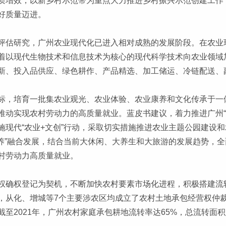
质增效，以新乡村示范带为重点大力推进乡村振兴示范创建工作
好质量迈进。
评估研究，广州农业现代化已进入相对成熟的发展阶段。在农业
着以现代生物技术和信息技术为核心的现代科学技术向农业领域
新、投入品供应、绿色耕作、产品精选、加工储运、冷链配送、
标，培育一批集农业观光、农业体验、农业康养和文化传承于一体
推动实现农村劳动力的高质量就业。蓝皮书建议，着力推进广州“
施现代“农业+文创”行动，采取切实措施推进农业主题公园建设
康养”融合发展，结合当前大休闲、大养生和大旅游的发展趋势，
村劳动力高质量就业。
权确权登记为契机，不断加快农村要素市场化进程，积极搭建流
，从化、增城等7个主要涉农区均成立了农村土地承包经营权仲
至2021年，广州农村家庭承包耕地流转率达65%，总流转面积