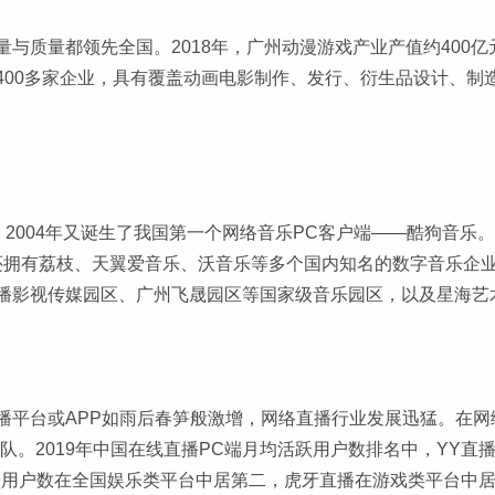
与质量都领先全国。2018年，广州动漫游戏产业产值约400
400多家企业，具有覆盖动画电影制作、发行、衍生品设计、制
2004年又诞生了我国第一个网络音乐PC客户端——酷狗音乐。20
还拥有荔枝、天翼爱音乐、沃音乐等多个国内知名的数字音乐企
播影视传媒园区、广州飞晟园区等国家级音乐园区，以及星海艺
平台或APP如雨后春笋般激增，网络直播行业发展迅猛。在网
队。2019年中国在线直播PC端月均活跃用户数排名中，YY直
跃用户数在全国娱乐类平台中居第二，虎牙直播在游戏类平台中