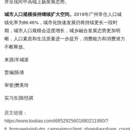
并呈现向中高端上扬发展态势。
城市人口规模保持继续扩大空间。
2019年广州常住人口城
镇化率为86.46%，城市化快速发展仍将持续更长一段时
期，城市人口规模会适度增长，城乡融合发展态势更加明
晰，人口素质和生活质量进一步提升，消费能力和消费潜力
不断释放。
来源|羊城派
责编|陈倩
审签|樊美玲
实习生|陈恺祺
原文链接：
https://www.toutiao.com/i6852925601880211980/?
tt_from=weixin&utm_campaign=client_share&wxshare_co