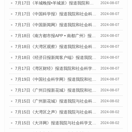
7月17日《羊城晚报•羊城派》报道我院和社会科学文献出版社联合发布《广州蓝皮书：广州数字经济发展报告（2024）》的媒体文章
2024-08-07
7月17日《中国科学报》报道我院和社会科学文献出版社联合发布《广州蓝皮书：广州数字经济发展报告（2024）》的媒体文章
2024-08-07
7月17日《中国新闻网》报道我院和社会科学文献出版社联合发布《广州蓝皮书：广州数字经济发展报告（2024）》的媒体文章
2024-08-07
7月18日《南方都市报APP • 南都广州》报道我院和社会科学文献出版社联合发布《广州蓝皮书：广州数字经济发展报告（2024）》的媒体文章
2024-08-07
7月18日《大湾区观察》报道我院和社会科学文献出版社联合发布《广州蓝皮书：广州数字经济发展报告（2024）》的媒体文章
2024-08-07
7月18日《经济日报新闻客户端》报道我院和社会科学文献出版社联合发布《广州蓝皮书：广州数字经济发展报告（2024）》的媒体文章
2024-08-07
7月17日《湾区财经》报道我院和社会科学文献出版社联合发布《广州蓝皮书：广州数字经济发展报告（2024）》的媒体文章
2024-08-07
7月19日《中国社会科学网》报道我院和社会科学文献出版社联合发布《广州数字经济发展报告（2024）》蓝皮书的媒体文章
2024-08-07
7月17日《广州日报新花城》报道我院和社会科学文献出版社联合发布《广州蓝皮书：广州数字经济发展报告（2024）》的媒体文章
2024-08-07
7月15日《广州新花城》报道我院与社会科学文献出版社联合发布《广州蓝皮书：广州社会发展报告(2024)》的媒体文章
2024-08-02
7月15日《大湾区之声》报道我院与社会科学文献出版社联合发布《广州蓝皮书：广州社会发展报告(2024)》的媒体文章
2024-08-02
7月15日《大洋网》报道我院与社会科学文献出版社联合发布《广州蓝皮书：广州社会发展报告(2024)》的媒体文章
2024-08-02