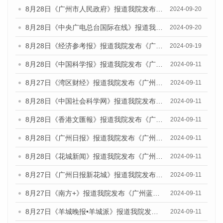
8月28日《广州市人民政府》报道我院发布《广州蓝皮书：广州城市国际化发展报告（2024）》的媒体文章
2024-09-20
8月28日《中央广电总台国际在线》报道我院发布《广州蓝皮书：广州城市国际化发展报告（2024）》的媒体文章
2024-09-20
8月28日《经济参考报》报道我院发布《广州蓝皮书：广州城市国际化发展报告（2024）》的媒体文章
2024-09-19
8月28日《中国科学报》报道我院发布《广州蓝皮书：广州城市国际化发展报告（2024）》的媒体文章
2024-09-11
8月27日《湾区财经》报道我院发布《广州蓝皮书：广州城市国际化发展报告（2024）》的媒体文章
2024-09-11
8月28日《中国社会科学网》报道我院发布《广州蓝皮书：广州城市国际化发展报告（2024）》的媒体文章
2024-09-11
8月28日《香港文匯報》报道我院发布《广州蓝皮书：广州城市国际化发展报告（2024）》的媒体文章
2024-09-11
8月28日《广州日报》报道我院发布《广州蓝皮书：广州城市国际化发展报告（2024）》的媒体文章
2024-09-11
8月28日《花城新闻》报道我院发布《广州蓝皮书：广州城市国际化发展报告（2024）》的媒体文章
2024-09-11
8月27日《广州日报新花城》报道我院发布《广州蓝皮书：广州城市国际化发展报告（2024）》的媒体文章
2024-09-11
8月27日《南方+》报道我院发布《广州蓝皮书：广州城市国际化发展报告（2024）》的媒体文章
2024-09-11
8月27日《羊城晚报•羊城派》报道我院发布《广州蓝皮书：广州城市国际化发展报告（2024）》的媒体文章
2024-09-11