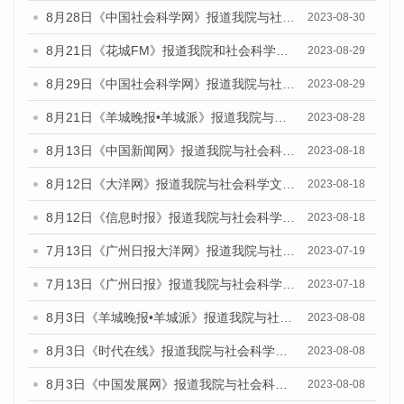
8月28日《中国社会科学网》报道我院与社会科学文献出版社联合发布《广州蓝皮书：广州创新型城市发展报告（2023）》的媒体文章
2023-08-30
8月21日《花城FM》报道我院和社会科学文献出版社联合发布《广州数字经济发展报告（2023）》蓝皮书的媒体文章
2023-08-29
8月29日《中国社会科学网》报道我院与社会科学文献出版社联合发布《广州蓝皮书：广州文化产业发展报告（2022）》的媒体文章
2023-08-29
8月21日《羊城晚报•羊城派》报道我院与社会科学文献出版社联合发布《广州蓝皮书：广州数字经济发展报告（2023）》的媒体文章
2023-08-28
8月13日《中国新闻网》报道我院与社会科学文献出版社联合发布的《广州蓝皮书：广州社会发展报告（2023）》媒体文章
2023-08-18
8月12日《大洋网》报道我院与社会科学文献出版社联合发布的《广州蓝皮书：广州社会发展报告（2023）》媒体文章
2023-08-18
8月12日《信息时报》报道我院与社会科学文献出版社联合发布的《广州蓝皮书：广州社会发展报告（2023）》媒体文章
2023-08-18
7月13日《广州日报大洋网》报道我院与社会科学文献出版社联合发布了《广州蓝皮书：广州城乡融合发展报告（2023）》的视频采访
2023-07-19
7月13日《广州日报》报道我院与社会科学文献出版社联合发布了《广州蓝皮书：广州城乡融合发展报告（2023）》的视频采访
2023-07-18
8月3日《羊城晚报•羊城派》报道我院与社会科学文献出版社联合发布的《广州蓝皮书：广州城市国际化发展报告（2023）——中国式现代化与城市国际化》媒体文章
2023-08-08
8月3日《时代在线》报道我院与社会科学文献出版社联合发布的《广州蓝皮书：广州城市国际化发展报告（2023）——中国式现代化与城市国际化》媒体文章
2023-08-08
8月3日《中国发展网》报道我院与社会科学文献出版社联合发布的《广州蓝皮书：广州城市国际化发展报告（2023）——中国式现代化与城市国际化》媒体文章
2023-08-08