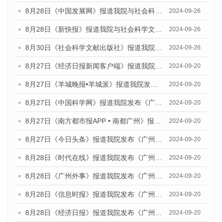
8月28日《中国发展网》报道我院与社会科学文献出版社联合发布《广州蓝皮书：广州创新型城市发展报告（2024）》的媒体文章
2024-09-26
8月28日《新快报》报道我院与社会科学文献出版社联合发布《广州蓝皮书：广州创新型城市发展报告（2024）》的媒体文章
2024-09-26
8月30日《社会科学文献出版社》报道我院与社会科学文献出版社联合发布《广州蓝皮书：广州创新型城市发展报告（2024）》的媒体文章
2024-09-26
8月27日《经济日报新闻客户端》报道我院发布《广州蓝皮书：广州创新型城市发展报告（2024）》的媒体文章
2024-09-20
8月27日《羊城晚报•羊城派》报道我院发布《广州蓝皮书：广州创新型城市发展报告（2024）》的媒体文章
2024-09-20
8月27日《中国科学网》报道我院发布《广州蓝皮书：广州创新型城市发展报告（2024）》的媒体文章
2024-09-20
8月27日《南方都市报APP • 南都广州》报道我院与社会科学文献出版社联合发布《广州蓝皮书：广州创新型城市发展报告（2024）》的媒体文章
2024-09-20
8月27日《今日头条》报道我院发布《广州蓝皮书：广州创新型城市发展报告（2024）》的媒体文章
2024-09-20
8月28日《时代在线》报道我院发布《广州蓝皮书：广州城市国际化发展报告（2024）》的媒体文章
2024-09-20
8月28日《广州外事》报道我院发布《广州蓝皮书：广州城市国际化发展报告（2024）》的媒体文章
2024-09-20
8月28日《信息时报》报道我院发布《广州蓝皮书：广州城市国际化发展报告（2024）》的媒体文章
2024-09-20
8月28日《经济日报》报道我院发布《广州蓝皮书：广州城市国际化发展报告（2024）》的媒体文章
2024-09-20