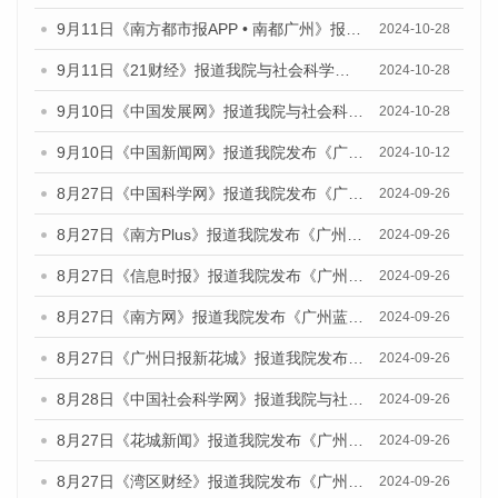
9月11日《南方都市报APP • 南都广州》报道我院与社会科学文献出版社联合发布了《广州蓝皮书：广州金融发展报告（2024）》的媒体文章
2024-10-28
9月11日《21财经》报道我院与社会科学文献出版社联合发布了《广州蓝皮书：广州金融发展报告（2024）》的媒体文章
2024-10-28
9月10日《中国发展网》报道我院与社会科学文献出版社联合发布了《广州蓝皮书：广州金融发展报告（2024）》的媒体文章
2024-10-28
9月10日《中国新闻网》报道我院发布《广州蓝皮书：广州金融发展报告(2024)》的媒体文章
2024-10-12
8月27日《中国科学网》报道我院发布《广州蓝皮书：广州创新型城市发展报告（2024）》的媒体文章
2024-09-26
8月27日《南方Plus》报道我院发布《广州蓝皮书：广州创新型城市发展报告（2024）》的媒体文章
2024-09-26
8月27日《信息时报》报道我院发布《广州蓝皮书：广州创新型城市发展报告（2024）》的媒体文章
2024-09-26
8月27日《南方网》报道我院发布《广州蓝皮书：广州创新型城市发展报告（2024）》的媒体文章
2024-09-26
8月27日《广州日报新花城》报道我院发布《广州蓝皮书：广州创新型城市发展报告（2024）》的媒体文章
2024-09-26
8月28日《中国社会科学网》报道我院与社会科学文献出版社联合发布《广州蓝皮书：广州创新型城市发展报告（2024）》的媒体文章
2024-09-26
8月27日《花城新闻》报道我院发布《广州蓝皮书：广州创新型城市发展报告（2024）》的媒体文章
2024-09-26
8月27日《湾区财经》报道我院发布《广州蓝皮书：广州创新型城市发展报告（2024）》的媒体文章
2024-09-26