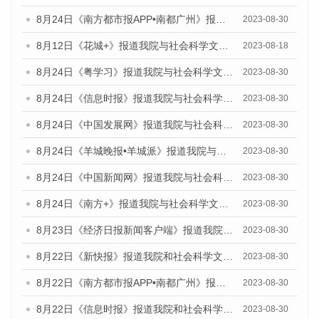
8月24日《南方都市报APP•南都广州》报道我院与社会科学文献出版社联合发布《广州蓝皮书：广州文化产业发展报告（2023）》的媒体文章
2023-08-30
8月12日《花城+》报道我院与社会科学文献出版社联合发布的《广州蓝皮书：广州社会发展报告（2023）》视频采访
2023-08-18
8月24日《粤学习》报道我院与社会科学文献出版社联合发布《广州蓝皮书：广州文化产业发展报告（2023）》的媒体文章
2023-08-30
8月24日《信息时报》报道我院与社会科学文献出版社联合发布《广州蓝皮书：广州文化产业发展报告（2023）》的媒体文章
2023-08-30
8月24日《中国发展网》报道我院与社会科学文献出版社联合发布《广州蓝皮书：广州文化产业发展报告（2023）》的媒体文章
2023-08-30
8月24日《羊城晚报•羊城派》报道我院与社会科学文献出版社联合发布《广州蓝皮书：广州文化产业发展报告（2023）》的媒体文章
2023-08-30
8月24日《中国新闻网》报道我院与社会科学文献出版社联合发布《广州蓝皮书：广州文化产业发展报告（2023）》的媒体文章
2023-08-30
8月24日《南方+》报道我院与社会科学文献出版社联合发布《广州蓝皮书：广州文化产业发展报告（2023）》的媒体文章
2023-08-30
8月23日《经济日报新闻客户端》报道我院和社会科学文献出版社联合发布《广州数字经济发展报告（2023）》蓝皮书的媒体报道
2023-08-30
8月22日《新快报》报道我院和社会科学文献出版社联合发布《广州数字经济发展报告（2023）》蓝皮书的媒体报道
2023-08-30
8月22日《南方都市报APP•南都广州》报道我院和社会科学文献出版社联合发布《广州数字经济发展报告（2023）》蓝皮书的媒体报道
2023-08-30
8月22日《信息时报》报道我院和社会科学文献出版社联合发布《广州数字经济发展报告（2023）》蓝皮书的媒体报道
2023-08-30