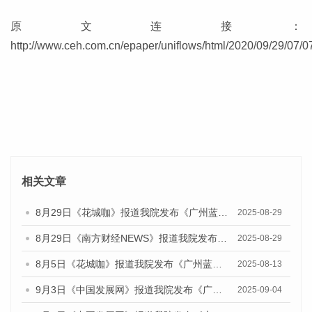
原文连接：
http://www.ceh.com.cn/epaper/uniflows/html/2020/09/29/07/
相关文章
8月29日《花城咖》报道我院发布《广州蓝皮书：广州国际商贸中心发展报告（2025）》的视频采访
2025-08-29
8月29日《南方财经NEWS》报道我院发布《广州蓝皮书：广州国际商贸中心发展报告（2025）》的视频采访
2025-08-29
8月5日《花城咖》报道我院发布《广州蓝皮书：广州城乡融合发展报告（2025）》的视频采访
2025-08-13
9月3日《中国发展网》报道我院发布《广州蓝皮书：广州国际商贸中心发展报告（2025）》的媒体文章
2025-09-04