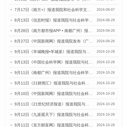
7月17日《南方+》报道我院和社会科学文献出版社联合发布《广州蓝皮书：广州数字经济发展报告（2024）》的媒体文章
2024-08-07
8月13日《信息时报》报道我院与社会科学文献出版社联合发布的《广州蓝皮书：广州国际商贸中心发展报告（2024）》媒体文章
2024-08-29
8月28日《南方都市报APP • 南都广州》报道我院发布《广州蓝皮书：广州城市国际化发展报告（2024）》的媒体文章
2024-09-20
8月27日《中国新闻网》报道我院发布《广州蓝皮书：广州创新型城市发展报告（2024）》的媒体文章
2024-09-26
9月13日《羊城晚报•羊城派》报道我院与社会科学文献出版社联合发布了《广州蓝皮书：广州金融发展报告（2024）》的媒体文章
2024-10-28
9月13日《中国社会科学网》报道我院与社会科学文献出版社联合发布了《广州蓝皮书：广州金融发展报告（2024）》的媒体文章
2024-10-28
9月11日《南都广州》报道我院与社会科学文献出版社联合发布了《广州蓝皮书：广州金融发展报告（2024）》的媒体文章
2024-10-28
9月11日《21财闻汇》报道我院与社会科学文献出版社联合发布了《广州蓝皮书：广州金融发展报告（2024）》的媒体文章
2024-10-28
9月10日《中国新闻网》报道我院与社会科学文献出版社联合发布了《广州蓝皮书：广州金融发展报告（2024）》的媒体文章
2024-10-28
9月11日《21世纪经济报道》报道我院与社会科学文献出版社联合发布了《广州蓝皮书：广州金融发展报告（2024）》的媒体文章
2024-10-28
9月12日《九派观天下》报道我院与社会科学文献出版社联合发布了《广州蓝皮书：广州金融发展报告（2024）》的媒体文章
2024-10-28
9月11日《东方财富网》报道我院与社会科学文献出版社联合发布了《广州蓝皮书：广州金融发展报告（2024）》的媒体文章
2024-10-28