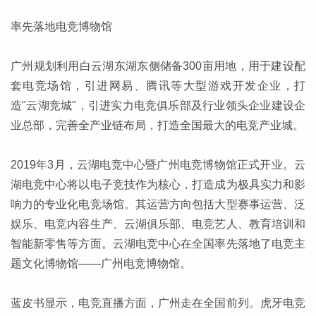
率先落地电竞博物馆
广州规划利用白云湖东湖东侧储备300亩用地，用于建设配
套电竞场馆，引进网易、腾讯等大型游戏开发企业，打
造"云湖竞城"，引进实力电竞俱乐部及行业领头企业建设企
业总部，完善全产业链布局，打造全国最大的电竞产业城。
2019年3月，云湖电竞中心暨广州电竞博物馆正式开业。云
湖电竞中心将以电子竞技作为核心，打造成为极具实力和影
响力的专业化电竞场馆。其运营方向包括大型赛事运营、泛
娱乐、电竞内容生产、云湖俱乐部、电竞艺人、教育培训和
智能新零售等方面。云湖电竞中心在全国率先落地了电竞主
题文化博物馆――广州电竞博物馆。
蓝皮书显示，电竞直播方面，广州走在全国前列。虎牙电竞