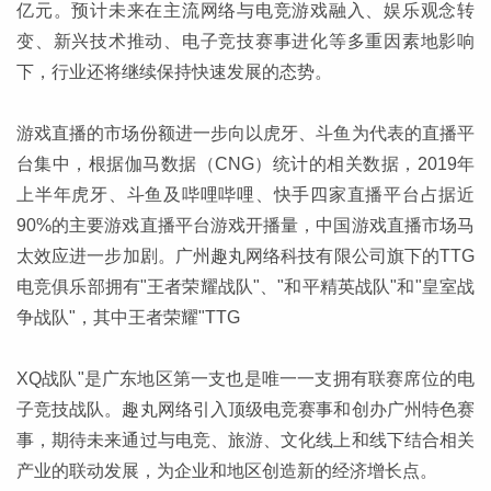
亿元。预计未来在主流网络与电竞游戏融入、娱乐观念转
变、新兴技术推动、电子竞技赛事进化等多重因素地影响
下，行业还将继续保持快速发展的态势。
游戏直播的市场份额进一步向以虎牙、斗鱼为代表的直播平
台集中，根据伽马数据（CNG）统计的相关数据，2019年
上半年虎牙、斗鱼及哔哩哔哩、快手四家直播平台占据近
90%的主要游戏直播平台游戏开播量，中国游戏直播市场马
太效应进一步加剧。广州趣丸网络科技有限公司旗下的TTG
电竞俱乐部拥有"王者荣耀战队"、"和平精英战队"和"皇室战
争战队"，其中王者荣耀"TTG
XQ战队"是广东地区第一支也是唯一一支拥有联赛席位的电
子竞技战队。趣丸网络引入顶级电竞赛事和创办广州特色赛
事，期待未来通过与电竞、旅游、文化线上和线下结合相关
产业的联动发展，为企业和地区创造新的经济增长点。