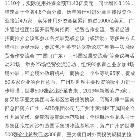
1110个，实际使用外资金额71.43亿美元，同比增长8.1%，
增速高于全省4.6个百分点。历年累计引进外商直接投资企
业接近4万家，实际使用外资金额累计超过1000亿美元。广
州通过组团出国开展靶向招商、经贸合作交流、贸易促进、
招商推介会议和参加各类展览或会议（或活动）等多种方式
增强国际显示度，参加包括“冬季达沃斯论坛”“粤港—法国经
贸合作交流会”“中国（广东）—韩国发展交流会”等会议与活
动20场，举办25场经贸交流活动，组织90多家企业参加4场
境外展，拜会境外政府机构、商协会、企业等约95家，促成
50多家企业的合作意向。广州对世界主要投资的吸引力进一
步增强，世界500强企业纷至沓来，2019年新增落户5家，
如采埃孚亚太集团与花都区签署投资协议，阿斯利康中国南
部总部落户广州，ABB集团公司与广州市黄埔区下属国企合
作开展光伏、储能智慧能源示范项目，全球航运业龙头马士
基集团拟在南沙打造国际集拼物流基地等，落户广州的世界
500强企业总数已达306家。重大项目对外商投资规模的拉