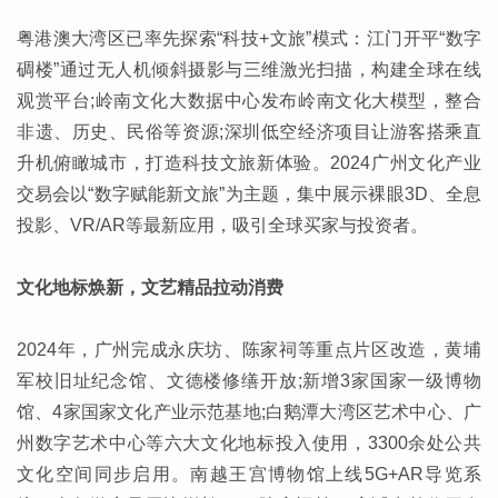
粤港澳大湾区已率先探索“科技+文旅”模式：江门开平“数字
碉楼”通过无人机倾斜摄影与三维激光扫描，构建全球在线
观赏平台;岭南文化大数据中心发布岭南文化大模型，整合
非遗、历史、民俗等资源;深圳低空经济项目让游客搭乘直
升机俯瞰城市，打造科技文旅新体验。2024广州文化产业
交易会以“数字赋能新文旅”为主题，集中展示裸眼3D、全息
投影、VR/AR等最新应用，吸引全球买家与投资者。
文化地标焕新，文艺精品拉动消费
2024年，广州完成永庆坊、陈家祠等重点片区改造，黄埔
军校旧址纪念馆、文德楼修缮开放;新增3家国家一级博物
馆、4家国家文化产业示范基地;白鹅潭大湾区艺术中心、广
州数字艺术中心等六大文化地标投入使用，3300余处公共
文化空间同步启用。南越王宫博物馆上线5G+AR导览系