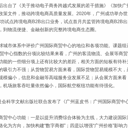
后出台了《关于推动电子商务跨越式发展的若干措施》《加快广
策文件，推动跨境电商高质量发展。2020年，广州成功举办世
试点跨境电商B2B出口业务，试点首月共监管跨境电商B2B出口报
，到物流便捷、金融创新的完整跨境电商生态圈。
球城市体系中评价广州国际商贸中心的地位和各项功能。课题组
际商贸中心指数的分项比较结果来看，广州的客流物流、会展等商
功能的一些细分项上还有比较大的差距，相关方面的短板有待补
的吸引力不强；从货物贸易方面来看，国际货物贸易规模不大，虽
规模偏小，信息和金融等高端服务业发展不足；从会展方面来看
，机场旅客吞吐量依然偏小，国际航空枢纽功能有待强化。
社会科学文献出版社联合发布了《广州蓝皮书：广州国际商贸中心发
商贸中心功能：一是以提升消费综合体验为主线，大力建设国际
化为方向，加快构建“数字商都”；四是以增强“广州价格”影响