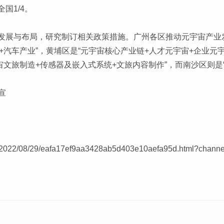
国1/4。
发展与布局，研究制订相关政策措施。广州各区推动元宇宙产业发
+汽车产业”，黄埔区是“元宇宙核心产业链+人才元宇宙+企业元
宙文旅制造+传感器及嵌入式系统+文旅内容制作”，而南沙区则是
宣
s/2022/08/29/eafa17ef9aa3428ab5d403e10aefa95d.html?channe