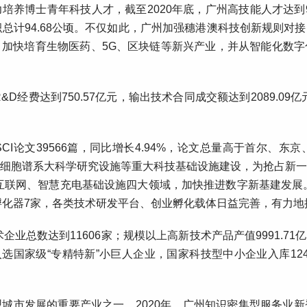
培养博士青年科技人才，截至2020年底，广州高技能人才达到9
积总计94.68公顷。不仅如此，广州加强穗港澳科技创新规则对
加快培育生物医药、5G、区块链等新兴产业，并从智能化数
D经费达到750.57亿元，输出技术合同成交额达到2089.09
I论文39566篇，同比增长4.94%，论文总量高于首尔、
细胞谱系大科学研究设施等重大科技基础设施建设，为抢占新
互联网、智慧充电基础设施四大领域，加快推进数字新基建发展。
级孵化器7家，各类技术研发平台、创业孵化载体日益完善，有力
业总数达到11606家；规模以上高新技术产品产值9991.71
选国家级“专精特新”小巨人企业，国家科技型中小企业入库124
城市发展的重要产业之一。2020年，广州知识密集型服务业