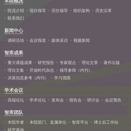
本院概况
院况介绍
现任领导
历任领导
组织架构
历史沿革
联系我们
新闻中心
调研活动
会议报道
媒体采访
视频新闻
智库成果
重大课题成果
研究报告
专家观点
理论文章
著作出版
理论文集
开放时代杂志
领导参阅（内刊）
决策信息参考（内刊）
学习强国
学术会议
高端论坛
学术论坛
发布会
报告会
研讨会
会议预告
智库团队
本院学者
本院部门、直属单位
智库平台
博士后工作站
研究基地