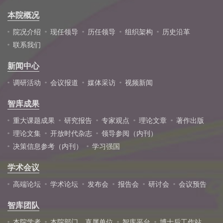
本院概况
院况介绍
现任领导
历任领导
组织架构
历史沿革
联系我们
新闻中心
调研活动
会议报道
媒体采访
视频新闻
智库成果
重大课题成果
研究报告
专家观点
理论文章
著作出版
理论文集
开放时代杂志
领导参阅（内刊）
决策信息参考（内刊）
学习强国
学术会议
高端论坛
学术论坛
发布会
报告会
研讨会
会议预告
智库团队
本院学者
本院部门、直属单位
智库平台
博士后工作站