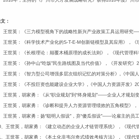
论文：
王世英：《三力模型视角下的战略性新兴产业政策工具运用研究——以
世英：《科学技术产业化的S-T-E-M创新链模型及其应用》，《现
王世英：《长根理论：颠覆木桶原理的成长法则》，《现代管理科学》
世英：《孙中山“吃饭”民生路线图及当代价值》，《开发研究》20
王世英：《智力型公司增强多层次组织记忆的对策分析》,《中国人力
世英：《不投巨资也能建设企业大学》,《中国人力资源开发》200
世英，胡家勇：《从“职业规划”到“终身规划”——企业人才规划变
王世英，胡家勇：《诊断和提升人力资源管理绩效的五角模型》，《现
世英，胡家勇：扬“聪明人假设”，弃“傻瓜假设”——论雇主的员工
、王世英，胡家勇：《建立动态的企业人才链管理系统》，《现代管理科
、王世英，胡家勇：《本土化非韦尔奇式绩效考核方法》，《现代管理科