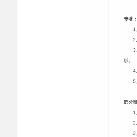
专著
1、
2、
3、
版。
4、
5、王
部分
1、
2、
3、