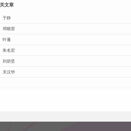
关文章
于静
邓晓雷
叶蓬
朱名宏
刘碧坚
关汉华