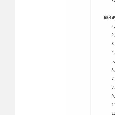
部分
1、
2、王
3、
4、王
5、
6、王
7、王
8、
9、王
10
11