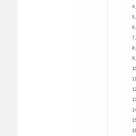
4、
5、
6、
7、
8、
9、
10
11
12、
13、
14、
15
16