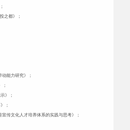
；
投之都》；
带动能力研究》；
》；
启示》；
要》；
善宣传文化人才培养体系的实践与思考》；