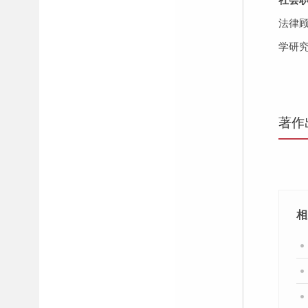
法律
学研
著作
相