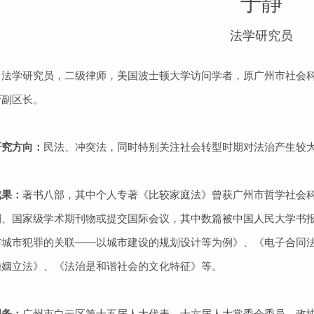
于静
法学研究员
，法学研究员，二级律师，美国波士顿大学访问学者，原广州市社会
府副区长。
研究方向：
民法、冲突法，同时特别关注社会转型时期对法治产生较
成果：
著书八部，其中个人专著《比较家庭法》曾获广州市哲学社会
刊、国家级学术期刊物或提交国际会议，其中数篇被中国人民大学书
与城市犯罪的关联——以城市建设的规划设计等为例》、《电子合同
婚姻立法》、《法治是和谐社会的文化特征》等。
职务：
广州市白云区第十五届人大代表、十六届人大常委会委员，政