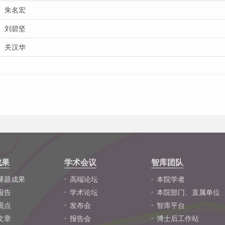
朱名宏
刘碧坚
关汉华
成果
学术会议
智库团队
课题成果
高端论坛
本院学者
报告
学术论坛
本院部门、直属单位
观点
发布会
智库平台
文章
报告会
博士后工作站