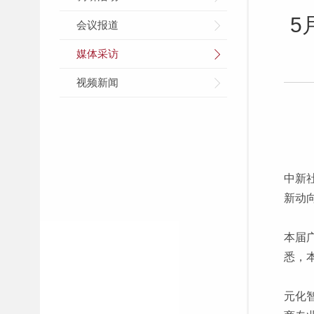
5
会议报道
媒体采访
视频新闻
中新
新动
本届
悉，
元化