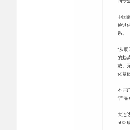
商专
中国
通过
系。
“从
的趋
戴、
化基
本届
“产
大连
50