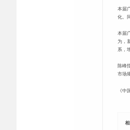
本届
化。
本届
为，
系，
陈峰
市场
《中
相