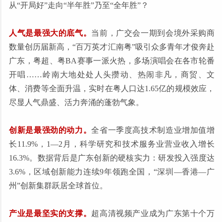
从“开局好”走向“半年胜”乃至“全年胜”？
人气是最强大的底气。
当前，广交会一期到会境外采购商
数量创历届新高，“百万英才汇南粤”吸引众多青年才俊奔赴
广东，粤超、粤BA赛事一派火热，多场演唱会在各市轮番
开唱……岭南大地处处人头攒动、热闹非凡，商贸、文
体、消费等全面升温，实时在粤人口达1.65亿的规模效应，
尽显人气鼎盛、活力奔涌的蓬勃气象。
创新是最强劲的动力。
全省一季度高技术制造业增加值增
长11.9%，1—2月，科学研究和技术服务业营业收入增长
16.3%。数据背后是广东创新的硬核实力：研发投入强度达
3.6%，区域创新能力连续9年领跑全国，“深圳—香港—广
州”创新集群跃居全球首位。
产业是最坚实的支撑。
超高清视频产业成为广东第十个万