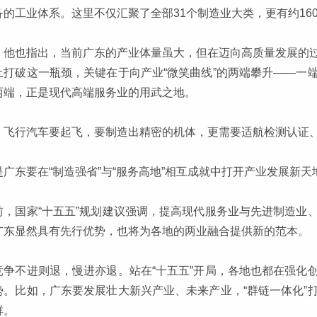
备的工业体系。这里不仅汇聚了全部31个制造业大类，更有约16
，他也指出，当前广东的产业体量虽大，但在迈向高质量发展的
上打破这一瓶颈，关键在于向产业“微笑曲线”的两端攀升——一
两端，正是现代高端服务业的用武之地。
，飞行汽车要起飞，要制造出精密的机体，更需要适航检测认证
是广东要在“制造强省”与“服务高地”相互成就中打开产业发展新
前，国家“十五五”规划建议强调，提高现代服务业与先进制造业
广东显然具有先行优势，也将为各地的两业融合提供新的范本。
竞争不进则退，慢进亦退。站在“十五五”开局，各地也都在强化
势。比如，广东要发展壮大新兴产业、未来产业，“群链一体化”
群。