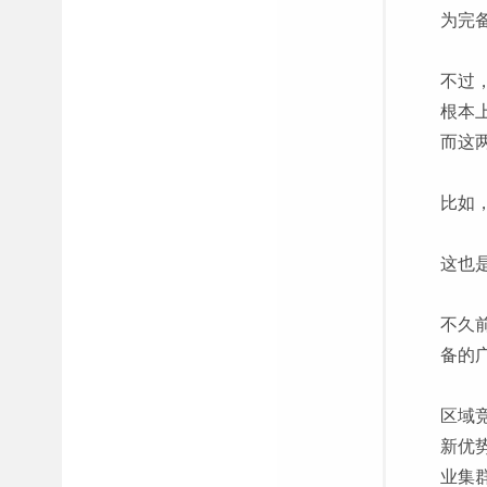
为完
不过
根本
而这
比如
这也
不久
备的
区域
新优
业集