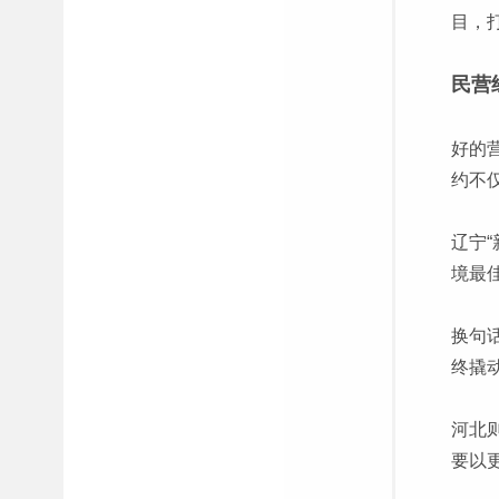
目，
民营
好的
约不
辽宁
境最
换句
终撬
河北
要以