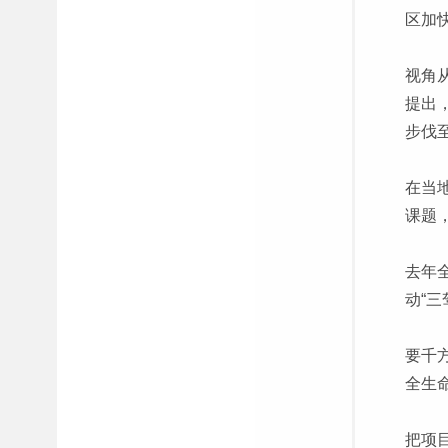
区加
视角
提出
步伐
在当
课题
去年
动“
要千
全生
把项