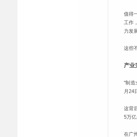
值得
工作
力发
这些
产业
“制
月2
这背
5万
在广