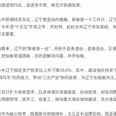
快推进现代化，促进东中西、南北方协调发展。
从中部调转至东北，辽宁更是动作频频。新春第一个工作日，辽
，今年是“十五五”开局之年，开好局、起好步对辽宁夯实基础、
至关重要。
地看来，辽宁的“新春第一会”，开的不是务虚会，是推进会。正
，把短板变成跳板，目的是解决问题，补齐短板。
全年辽宁固定资产投资比上年下降19.0%。其中，建设项目投资下
三驾马车”共同发力、带动“三次产业”协同发展，为辽宁全面振兴注
方百计扩大有效需求，以具体项目承接政策、拉动投资、创造消
命周期管理，抓开工、促复工，推动重大项目加快建设，充分激
目作为核心纽带，既着眼当前稳增长，又立足长远攒后劲。既是