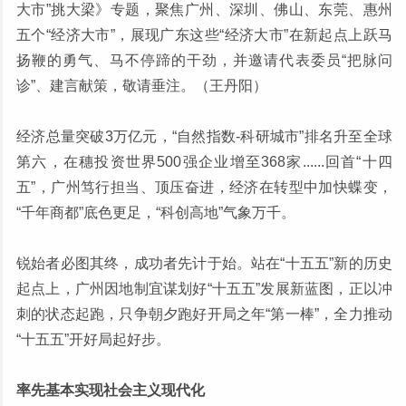
大市”挑大梁》专题，聚焦广州、深圳、佛山、东莞、惠州
五个“经济大市”，展现广东这些“经济大市”在新起点上跃马
扬鞭的勇气、马不停蹄的干劲，并邀请代表委员“把脉问
诊”、建言献策，敬请垂注。（王丹阳）
经济总量突破3万亿元，“自然指数-科研城市”排名升至全球
第六，在穗投资世界500强企业增至368家......回首“十四
五”，广州笃行担当、顶压奋进，经济在转型中加快蝶变，
“千年商都”底色更足，“科创高地”气象万千。
锐始者必图其终，成功者先计于始。站在“十五五”新的历史
起点上，广州因地制宜谋划好“十五五”发展新蓝图，正以冲
刺的状态起跑，只争朝夕跑好开局之年“第一棒”，全力推动
“十五五”开好局起好步。
率先基本实现社会主义现代化