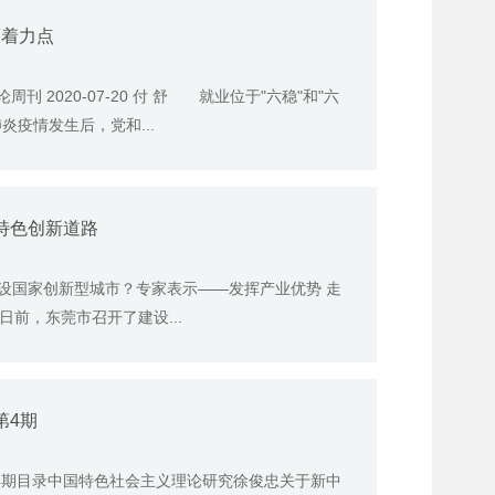
策着力点
周刊 2020-07-20 付 舒 就业位于"六稳"和"六
疫情发生后，党和...
特色创新道路
设国家创新型城市？专家表示——发挥产业优势 走
13日前，东莞市召开了建设...
第4期
年第4期目录中国特色社会主义理论研究徐俊忠关于新中