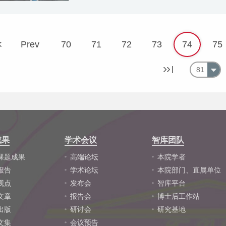
Prev
70
71
72
73
74
75
81
成果
学术会议
智库团队
课题成果
高端论坛
本院学者
报告
学术论坛
本院部门、直属单位
观点
发布会
智库平台
文章
报告会
博士后工作站
出版
研讨会
研究基地
文集
会议预告