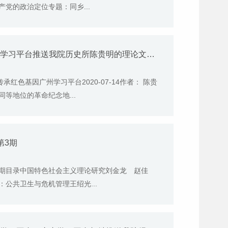
党的政治定位专题：同乡...
【学习强国】7月14日《学习强国》广州学习平台推送我院历史所陈贵明的理论文章《挖掘“毛泽东在广州”红色史迹，传承红色基因》
红色基因广州学习平台2020-07-14作者： 陈贵
等地位的革命纪念地...
第3期
第3期目录中国特色社会主义理论研究刘金龙 赵佳
公共卫生与危机管理王绍光...