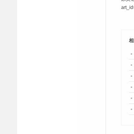
art_i
相