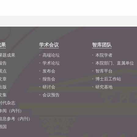
成果
学术会议
智库团队
课题成果
高端论坛
本院学者
报告
学术论坛
本院部门、直属单位
观点
发布会
智库平台
文章
报告会
博士后工作站
出版
研讨会
研究基地
文集
会议预告
时代杂志
参阅（内刊）
信息参考（内刊）
强国