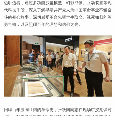
边听边看，通过多功能沙盘模型、幻影成像、互动装置等现
代科技手段，深入了解早期共产党人为中国革命事业不懈奋
斗的初心故事，深切感受革命先驱舍生取义、视死如归的英
勇气概，以及照耀百年的理想和信仰之光。
回眸百年波澜壮阔的革命史，张跃国同志在现场讲授党课时