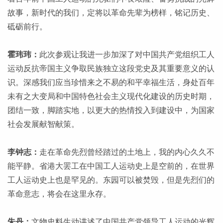
故事，新时代的我们，定将以革命先辈为榜样，铭记历史、
砥砺前行。
霍玮玮：
此次参观让我进一步加深了对中国共产党组织工人
运动反抗帝国主义争取民族独立这段党史及其重要意义的认
识。深感我们应当珍惜来之不易的和平幸福生活，身处百年
未有之大变局和中国特色社会主义现代化建设的历史时期，
团结一致，脚踏实地，以更大的热情投入到建设中，为国家
社会发展献智献策。
李钟志：
走在革命先烈曾经踏过的土地上，我的内心久久不
能平静。省港大罢工在中国工人运动史上是空前的，在世界
工人运动史上也是罕见的。东园可以被焚毁，但是先烈们的
革命意志，将会在这里永存。
朱丹：
文物史料生动讲述了中国共产党领导工人运动的光辉