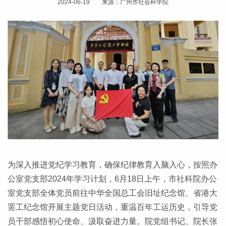
2024-06-19 来源：广州市社会科学院
为深入推进党纪学习教育，确保纪律教育入脑入心，按照办
公室党支部2024年学习计划，6月18日上午，市社科院办公
室党支部全体党员前往中华全国总工会旧址纪念馆、省港大
罢工纪念馆开展主题党日活动，重温百年工运历史，引导党
员干部感悟初心使命、汲取奋进力量。院党组书记、院长张