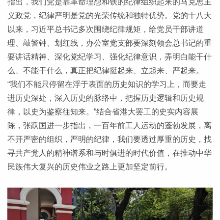
指出，我们党是靠革命理想和铁的纪律组织起来的马克思主
义政党，纪律严明是党的光荣传统和独特优势。党的十八大
以来，习近平总书记多次围绕纪律规矩，给党员干部讲道
理、敲警钟、划红线，办公室党支部要深刻领会总书记的重
要讲话精神、深化党纪学习、强化纪律意识，弄明白能干什
么、不能干什么，真正把纪律挺起来、立起来、严起来。
“我们不能只停留在浮于表面的历史知识的学习上，而要走
进历史深处，深入历史的脉络中，把握历史逻辑和历史规
律，以史为鉴察往知来。”结合省港大罢工的史实内容展
陈，张跃国进一步指出，一百年前工人运动的蓬勃发展，离
不开严密的组织，严明的纪律，我们要透过厚重的历史，找
寻共产党人的精神谱系和与时俱进的时代价值，在推动中华
民族伟大复兴的历史伟业之路上更加坚定前行。