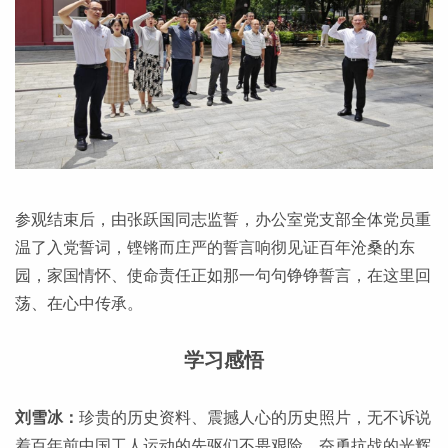
参观结束后，由张跃国同志监誓，办公室党支部全体党员重
温了入党誓词，铿锵而庄严的誓言响彻见证百年沧桑的东
园，家国情怀、使命责任正如那一句句铮铮誓言，在这里回
荡、在心中传承。
学习感悟
刘雪冰：
珍贵的历史资料、震撼人心的历史照片，无不诉说
着百年前中国工人运动的先驱们不畏艰险、奋勇抗战的光辉