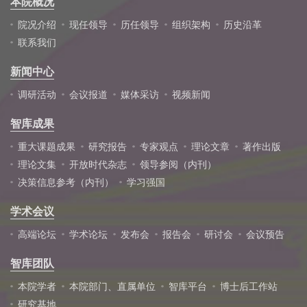
本院概况
院况介绍
现任领导
历任领导
组织架构
历史沿革
联系我们
新闻中心
调研活动
会议报道
媒体采访
视频新闻
智库成果
重大课题成果
研究报告
专家观点
理论文章
著作出版
理论文集
开放时代杂志
领导参阅（内刊）
决策信息参考（内刊）
学习强国
学术会议
高端论坛
学术论坛
发布会
报告会
研讨会
会议预告
智库团队
本院学者
本院部门、直属单位
智库平台
博士后工作站
研究基地