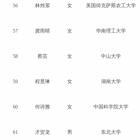
56
林炜萦
女
美国得克萨斯农工大学
57
龚雨晴
女
华南理工大学
58
蔡芸
女
中山大学
59
程昱琳
女
湖南大学
60
何诗雅
女
中国科学院大学
61
才贺龙
男
东北大学