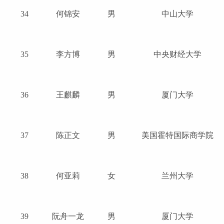
34
何锦安
男
中山大学
35
李方博
男
中央财经大学
36
王麒麟
男
厦门大学
37
陈正文
男
美国霍特国际商学院
38
何亚莉
女
兰州大学
39
阮舟一龙
男
厦门大学