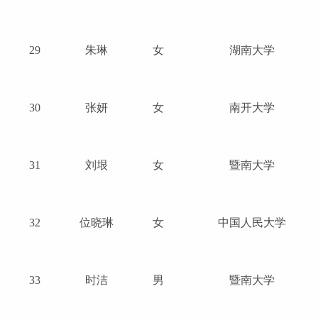
29
朱琳
女
湖南大学
30
张妍
女
南开大学
31
刘垠
女
暨南大学
32
位晓琳
女
中国人民大学
33
时洁
男
暨南大学