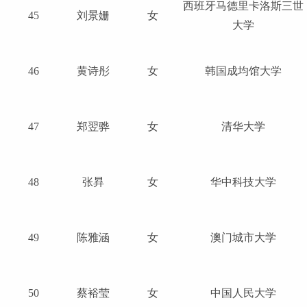
西班牙马德里卡洛斯三世
45
刘景姗
女
大学
46
黄诗彤
女
韩国成均馆大学
47
郑翌骅
女
清华大学
48
张昪
女
华中科技大学
49
陈雅涵
女
澳门城市大学
50
蔡裕莹
女
中国人民大学