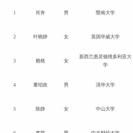
1
肖奔
男
暨南大学
2
叶晓静
女
英国华威大学
新西兰惠灵顿维多利亚大
3
赖格
女
学
4
董绍政
男
清华大学
5
陈静
女
中山大学
6
李哲
男
中央财经大学