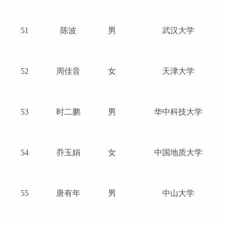
51
陈波
男
武汉大学
52
周佳音
女
天津大学
53
时二鹏
男
华中科技大学
54
乔玉娟
女
中国地质大学
55
唐有年
男
中山大学