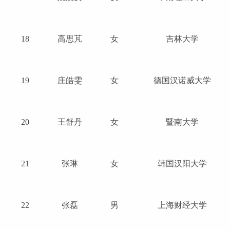
18
高思芃
女
吉林大学
19
庄皓雯
女
德国汉诺威大学
20
王舒丹
女
暨南大学
21
张琳
女
韩国汉阳大学
22
张磊
男
上海财经大学