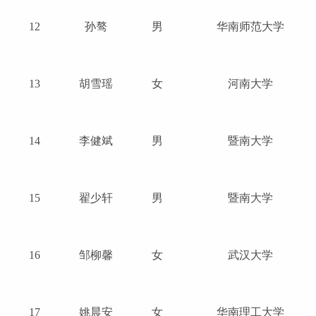
12
孙骜
男
华南师范大学
13
胡雪瑶
女
河南大学
14
李健斌
男
暨南大学
15
翟少轩
男
暨南大学
16
邹柳馨
女
武汉大学
17
姚晨安
女
华南理工大学