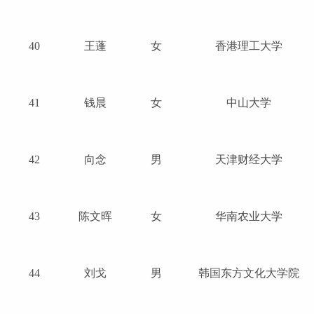
40
王蓬
女
香港理工大学
41
钱晨
女
中山大学
42
向念
男
天津财经大学
43
陈文晖
女
华南农业大学
44
刘戈
男
韩国东方文化大学院