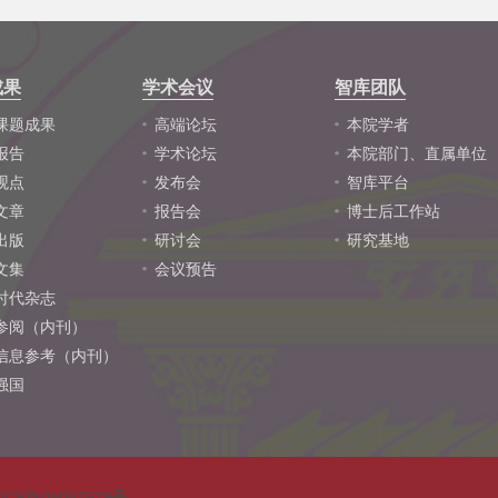
成果
学术会议
智库团队
课题成果
高端论坛
本院学者
报告
学术论坛
本院部门、直属单位
观点
发布会
智库平台
文章
报告会
博士后工作站
出版
研讨会
研究基地
文集
会议预告
时代杂志
参阅（内刊）
信息参考（内刊）
强国
ICP备05087679号