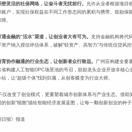
织密灵活的社保网络，让奋斗者无忧前行。
允许从业者根据项目
保账户，实现社保权益在不同工作形态间的累积与携带。鼓励保
保障。
打通金融的“活水”渠道，让创业者大有可为。
支持金融机构将代
字资产纳入授信评估体系，破解“轻资产、高智力”与传统信贷风控
培育协作融通的行业生态，让创新者众行致远。
广州应构建全要
东省构建人工智能OPC场景池的号召，鼓励龙头企业开放非核心
务站，让“超级个体”找到归属，从创客蝶变为行业大师。
C不仅改变了创业模式，更重塑着城市创新体系与产业生态。借助
强的创新“细胞”描绘智能经济发展蓝图，让每一颗创新创业的种
州日报》报道