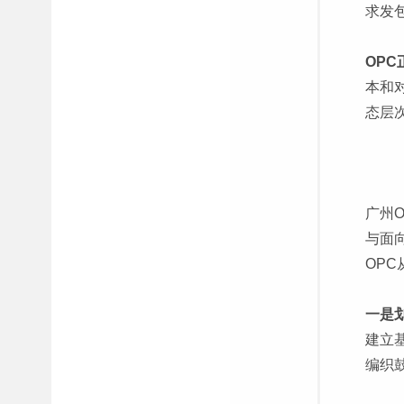
求发
OPC
本和
态层
广州
与面
OPC
一是
建立
编织