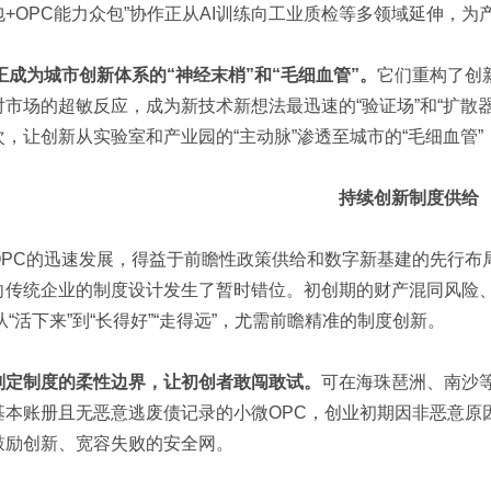
包+OPC能力众包”协作正从AI训练向工业质检等多领域延伸，
正成为城市创新体系的“神经末梢”和“毛细血管”。
它们重构了创
对市场的超敏反应，成为新技术新想法最迅速的“验证场”和“扩散
次，让创新从实验室和产业园的“主动脉”渗透至城市的“毛细血管
持续创新制度供给
OPC的迅速发展，得益于前瞻性政策供给和数字新基建的先行布
向传统企业的制度设计发生了暂时错位。初创期的财产混同风险
从“活下来”到“长得好”“走得远”，尤需前瞻精准的制度创新。
划定制度的柔性边界，让初创者敢闯敢试。
可在海珠琶洲、南沙等
基本账册且无恶意逃废债记录的小微OPC，创业初期因非恶意原
鼓励创新、宽容失败的安全网。