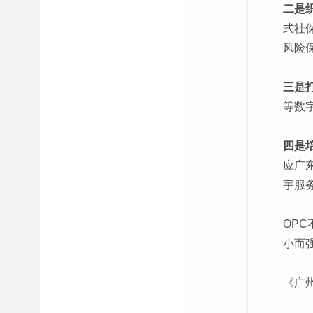
二是
式社
风险
三是
等数
四是
应广
宇服
OP
小而
《广