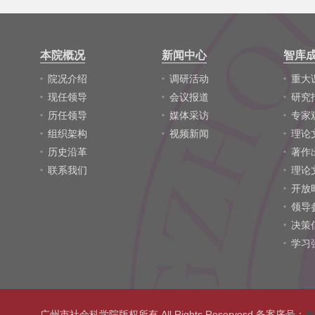
本院概况
新闻中心
智库
院况介绍
调研活动
重大
现任领导
会议报道
研究
历任领导
媒体采访
专家
组织架构
视频新闻
理论
历史沿革
著作
联系我们
理论
开放
领导
决策
学习
广州市社会科学院版权所有 All Rights Reservesd 备案序号：
粤