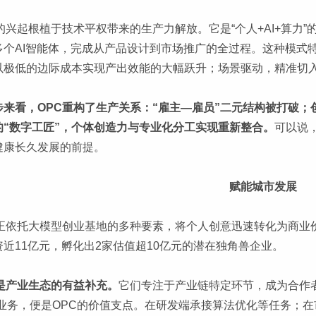
C的兴起根植于技术平权带来的生产力解放。它是“个人+AI+算力
多个AI智能体，完成从产品设计到市场推广的全过程。这种模式
以极低的边际成本实现产出效能的大幅跃升；场景驱动，精准切
步来看，OPC重构了生产关系：“雇主—雇员”二元结构被打破
的“数字工匠”，个体创造力与专业化分工实现重新整合。
可以说
健康长久发展的前提。
赋能城市发展
C正依托大模型创业基地的多种要素，将个人创意迅速转化为商业
资近11亿元，孵化出2家估值超10亿元的潜在独角兽企业。
C是产业生态的有益补充。
它们专注于产业链特定环节，成为合作者的
的业务，便是OPC的价值支点。在研发端承接算法优化等任务；