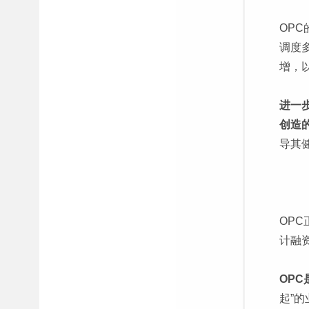
OP
调度
增，
进一
创造
导其
OP
计融
OP
起”