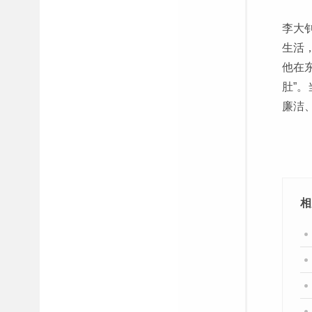
李大
生活
他在
肚”
廉洁
相