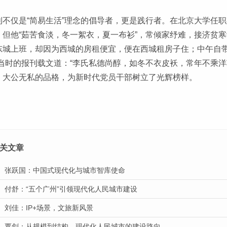
钊不仅是“简易生活”理念的倡导者，更是践行者。在北京大学任职
，但他“茹苦食淡，冬一絮衣，夏一布衫”，常倾家纾难，接济贫
东城上班，却因为西城的房租便宜，便在西城租房子住；中午自带
。当时的报刊载文道：“李氏私德尚醇，如冬不衣皮袄，常年不乘洋
、大公无私的品格，为新时代党员干部树立了光辉榜样。
关文章
张跃国：中国式现代化与城市智库使命
付舒：“五个广州”引领现代化人民城市建设
刘佳：IP+场景，文旅新风景
覃剑：从规模到结构，现代化人民城市的建设路向