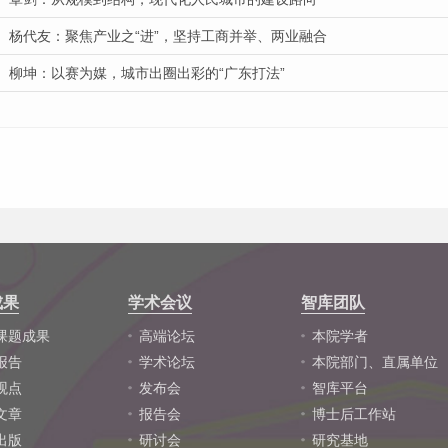
杨代友：聚焦产业之“进”，坚持工商并举、两业融合
柳坤：以赛为媒，城市出圈出彩的“广东打法”
成果
学术会议
智库团队
课题成果
高端论坛
本院学者
报告
学术论坛
本院部门、直属单位
观点
发布会
智库平台
文章
报告会
博士后工作站
出版
研讨会
研究基地