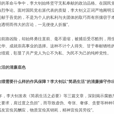
州的革命斗争中，李大钊始终坚守无私奉献的政治品格。在国民
激烈争论。面对国民党右派代表的质疑，李大钊义正词严地阐明立
贡献于吾党的，不是为个人的私利与夫团体的取巧而有所攘窃于本
他透明而伟大的言论，一见便使人折服”。
知前路凶险，却始终勇往直前、毫不退缩，被捕后受尽酷刑，用
光华、成就崇高事业的选择。这种不计个人得失、甘于奉献牺牲的
政绩观，彰显了共产党人为公不为私、为民不为己的纯粹党性。
生活的清廉底色
政绩需要什么样的作风保障？李大钊以“简易生活”的清廉操守作
17年，李大钊发表《简易生活之必要》等三篇文章，深刻揭示腐败
之要求，肩过度之负担”，而导致虚伪、夸张、奢侈、贪婪等种种罪
戚友宜俭其酬应，物质宜俭其销耗，精神宜俭其劳役”。