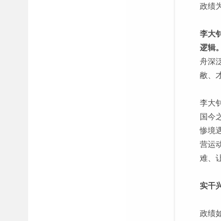
政绩
李大
逻辑
舟深
敝、
李大
国今
惨境
营运
难、
实干
政绩