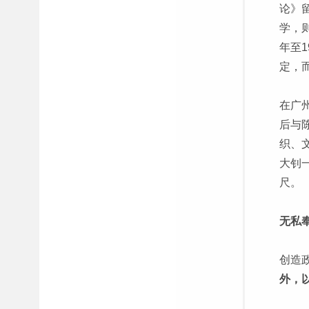
论》
学，
年至
定，
在广
后与
织、
大钊
尺。
无私
创造
外，