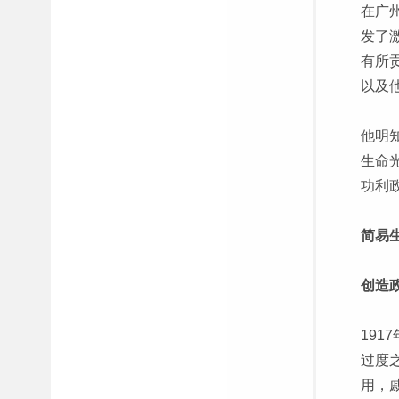
在广
发了
有所
以及
他明
生命
功利
简易
创造
19
过度
用，