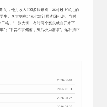
期间，他月收入200多块银圆，本可过上富足的
寒学生。李大钊在北京七次迁居皆因租房。当时，
干粮，“一张大饼、有时两个窝头就白开水下
车”；“平昔不事储蓄，身后极为萧条”。这种清正
2026-06-04
2026-06-11
2026-05-25
2026-05-22