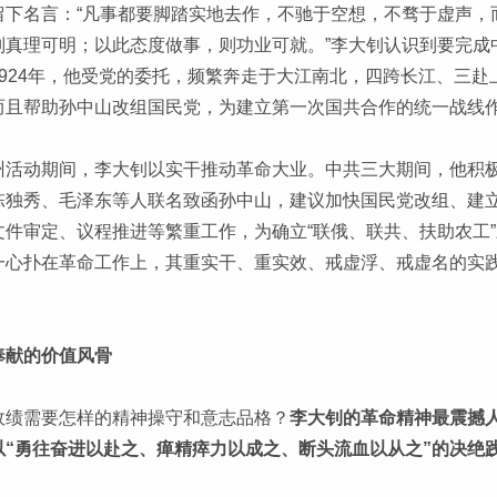
留下名言：“凡事都要脚踏实地去作，不驰于空想，不骛于虚声，
则真理可明；以此态度做事，则功业可就。”李大钊认识到要完成中
1924年，他受党的委托，频繁奔走于大江南北，四跨长江、三
而且帮助孙中山改组国民党，为建立第一次国共合作的统一战线
州活动期间，李大钊以实干推动革命大业。中共三大期间，他积
陈独秀、毛泽东等人联名致函孙中山，建议加快国民党改组、建
文件审定、议程推进等繁重工作，为确立“联俄、联共、扶助农工
一心扑在革命工作上，其重实干、重实效、戒虚浮、戒虚名的实
奉献的价值风骨
政绩需要怎样的精神操守和意志品格？
李大钊的革命精神最震撼
以“勇往奋进以赴之、瘅精瘁力以成之、断头流血以从之”的决绝