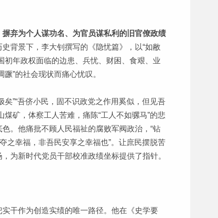
，摒弃为个人谋功名、为官员谋私利的旧官僚政绩
史背景下，李大钊撰写的《隐忧篇》，以“如敝
国初年政权面临的边患、兵忧、财困、食艰、业
凋蹶”的社会现状而痛心忧叹。
极矣”“吾侪小民，固不识政党之作用奚似，但见吾
山煤矿，体察工人苦难，痛陈“工人不如骡马”的悲
色。他痛批不顾人民福祉的腐败军阀政治，“钻
掠夺之幸福，非吾民安享之幸福也”。让庶民摆脱苦
场，为新时代党员干部校准政绩坐标提供了指针。
把实干作为创造实绩的唯一路径。他在《史学要