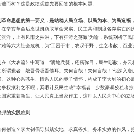
为谁而树？这是政绩观首先要回答的根本问题。
钊革命思想的第一要义，是站稳人民立场、以民为本、为民造福
。
在辛亥革命后袁世凯窃取革命果实、民主共和制度名存实亡的历
泛溟洋，上有风雨之摧淋，下有狂涛之荡激”为喻，系统剖析了民
才难等六大社会危机，为“工困于市，农叹于野，生之者敝，百业
钊在《大哀篇》中写道：“满地兵燹，疮痍弥目，民生彫敝，亦云
之所谓党者，敲吾骨吸吾髓耳。夫何言哉！夫何言哉！”他深入唐
遇。这种心系苍生、情系人民的赤子情怀，构成了李大钊的初心底
动争权攘利之不暇，奚暇计及民生哉”“幸福者，少数豪暴狡狯者
让国家重获新生、让人民真正当家作主，这种以人民为中心的立
兴邦的实践准则
如何创造？李大钊倡导脚踏实地、求真务实、务求实效的作风，