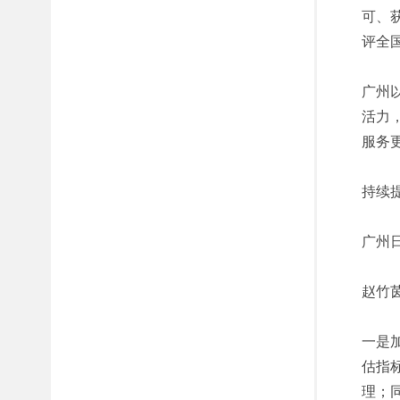
可、
评全
广州
活力
服务更
持续
广州
赵竹
一是
估指
理；