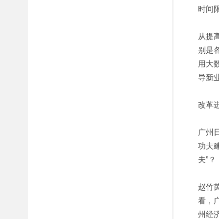
时间
从提
别是
用大
导新
改革
广州日
功夫
夫”？
赵竹
看，
州经