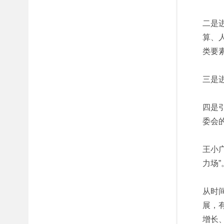
二是
算、
类要
三是
四是
委会
王小
力场”
从时
展，
增长