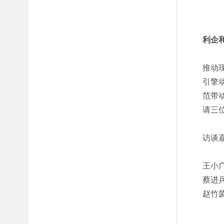
利企
推动
引擎
范带
请三
访谈
王小
蔡进
赵竹