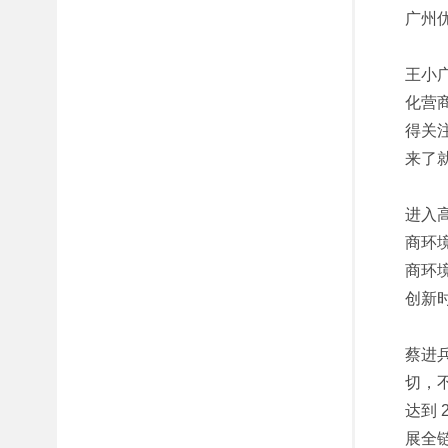
广州
王小
化营
得关
来了
进入
商环
商环
创新
蔡进
切，
达到 
展全