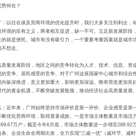
优势何在？
广：以往在谈及营商环境的优化提升时，我们大多关注到利企，
商环境的应有之义，两者相互促进，缺一不可。立足新发展阶段
注的就是便民。城市有没有吸引力，一个重要考量因素就是城市
就不想走。
高质量发展阶段，地区之间的竞争转化为人才、技术、信息、资
境的竞争、居民感受的竞争。对于广州这座国家中心城市和综合
境向纵深推进，意义更加重大，影响更加深远。唯有营造更加良
时代的黄金机遇，不断突破发展瓶颈，推动经济社会高质量发展
兵：近年来，广州始终坚持市场评价是第一评价、企业感受是第
不断优化营商环境，取得显著成效。一是市场主体数量及市场活力不
269.67万户；截至今年6月底，市场主体数量进一步增至288
链条、企业生命全周期出发，全力实现“三减一优”（减环节、减