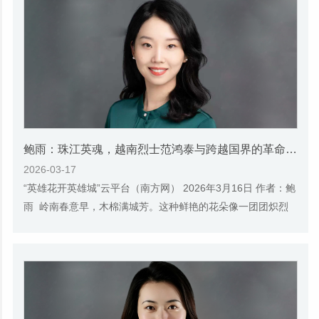
鲍雨：珠江英魂，越南烈士范鸿泰与跨越国界的革命信仰
2026-03-17
“英雄花开英雄城”云平台（南方网） 2026年3月16日 作者：鲍
雨 岭南春意早，木棉满城芳。这种鲜艳的花朵像一团团炽烈
燃烧的火焰，又似一面面迎风招展的红旗...