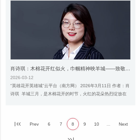
肖诗琪：木棉花开红似火，巾帼精神映羊城——致敬广州革命女性
2026-03-12
“英雄花开英雄城”云平台（南方网） 2026年3月11日 作者：肖
诗琪 羊城三月，是木棉花开的时节，火红的花朵热烈绽放在
广州的街头巷尾。木棉树被誉为“英雄树...
Prev
6
7
8
9
10
...
Next