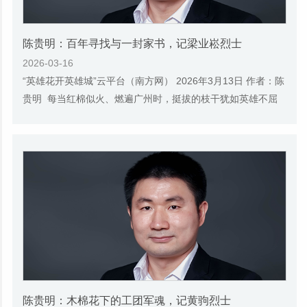
陈贵明：百年寻找与一封家书，记梁业崧烈士
2026-03-16
“英雄花开英雄城”云平台（南方网） 2026年3月13日 作者：陈
贵明 每当红棉似火、燃遍广州时，挺拔的枝干犹如英雄不屈
的脊梁，这座“英雄城”便进入一年中最...
陈贵明：木棉花下的工团军魂，记黄驹烈士