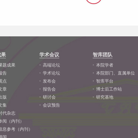
成果
学术会议
智库团队
课题成果
高端论坛
本院学者
报告
学术论坛
本院部门、直属单位
观点
发布会
智库平台
文章
报告会
博士后工作站
出版
研讨会
研究基地
文集
会议预告
时代杂志
参阅（内刊）
信息参考（内刊）
强国