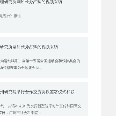
治理研究所副所长孙占卿的视频采访
东电视台》报道
理研究所副所长孙占卿的视频采访
，为运动喝彩。当第十五届全国运动会和残特奥会的
精彩赛事为全运盛会助...
4月17日《广州日报》报道我院与韩国光州研究院举行合作交流协议签署仪式和联合举办“中韩智库人工智能”专题学术研讨会的视频采访
约，共话AI未来 为发挥新型智库对外宣传和国际交
日，广州市社会科学院...