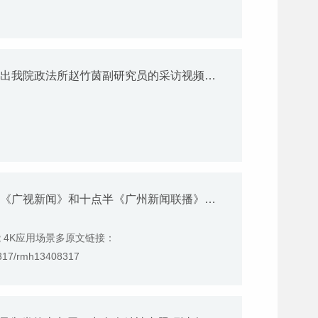
6月19日广州电视台《广州新闻联播》播出我院政法所赵竹茵副研究员的采访视频，重点分析广州多元化、广泛参与的治理创新模式
5月17日，广州广播电视台综合频道六点《广视新闻》和十点半《广州新闻联播》播出我院产业所副研究员陈峰接受《超清新视界 美好新生活》节目的釆访，就广州4K超高清视频产业发展发表专家观点。
 4K应用场景多原文链接：
8317/rmh13408317