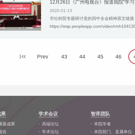
12月26日《广州电视台》报道我院“学
2020-01-13
市社科院专题研讨党的四中全会精神原文链接
https://wap.peopleapp.com/video/rmh1041
Prev
43
44
45
46
成果
学术会议
智库团队
课题成果
高端论坛
本院学者
报告
学术论坛
本院部门、直属单位