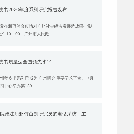
蓝皮书2020年度系列研究报告发布
报告发布新冠肺炎疫情对广州社会经济发展造成哪些影
10：00，广州市人民政...
州蓝皮书质量达全国领先水平
广州蓝皮书系列已成为‘广州研究’重要学术平台。”7月
心举办第159...
6月22日广州电视台《广视新闻》播出我院政法所赵竹茵副研究员的电话采访，主要分析香港国安法草案对确保香港长期繁荣稳定、“一国两制”事业行稳致远的重要作用