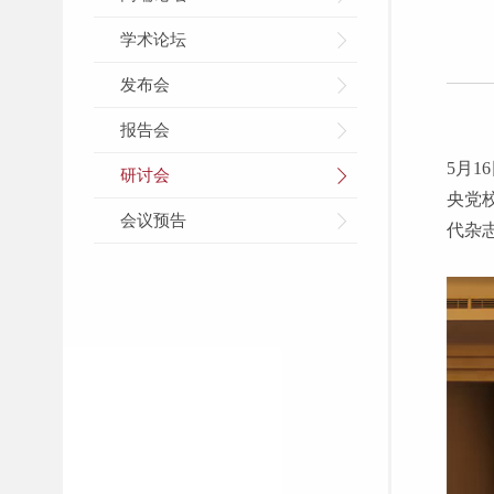
学术论坛
发布会
报告会
5月
研讨会
央党
会议预告
代杂