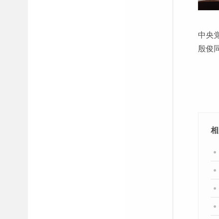
中央
殷俊
相