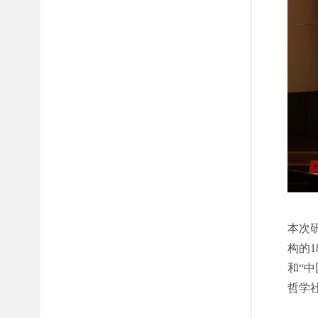
本次
构的
和“
哲学