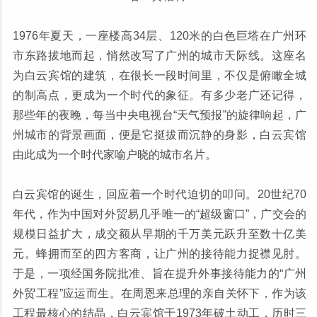
1976年夏天，一座楼高34层、120米的白色巨塔在广州环
市东路拔地而起，悄然改写了广州的城市天际线。这座名
为白云宾馆的建筑，在很长一段时间里，不仅是俯瞰全城
的制高点，更成为一个时代的象征。有多少老广还记得，
那些年的夜晚，每当中央电视台“天气预报”的旋律响起，广
州城市的背景画面，便是它挺拔而沉静的身影，白云宾馆
由此成为一个时代家喻户晓的城市名片。
白云宾馆的诞生，回应着一个时代迫切的叩问。20世纪70
年代，作为中国对外贸易几乎唯一的“超级窗口”，广交会的
规模日益扩大，成交额从早期的千万美元跃升至数十亿美
元。蜂拥而至的四方客商，让广州的接待能力捉襟见肘。
于是，一项经国务院批准、旨在提升外事接待能力的“广州
外贸工程”应运而生。在周恩来总理的亲自关怀下，作为该
工程最核心的结晶，白云宾馆于1973年破土动工，历时三