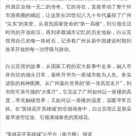
州酒店业独一无二的传奇。它的存在，直接带动了整个环
市路商圈的崛起，让这里在20世纪八九十年代赢得了广州
“尖东”的美誉。从肩负国家使命的“第一高楼”，到引领生活
时尚的开放前沿，再到承载城市记忆的历史地标，白云宾
馆用自己的每一块砖石，记录着广州从新中国建设时期到
改革开放的每一次呼吸与脉动。
白云宾馆的故事，从国家工程的宏大叙事中走来，融入市
井街坊的烟火日常，最终升华为一座城市敢为人先、务实
进取的精神图腾。从广州递向世界的“第一张高层名片”，到
市民可亲可感的“大客厅”，它见证了广州如何以一座楼的高
度，率先触碰世界；又如何以一座楼的温度，温暖寻常百
姓。在“英雄花开英雄城”的壮丽画卷中，白云宾馆正是那朵
最早凌空绽放、引领满城春色的英雄花。
“英雄花开英雄城”云平台（南方网） 报道