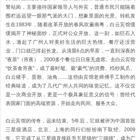
警站岗，主要接待国家领导人与外宾，普通市民只能隔着
围栏远远望一眼那气派的大门，想象里面的光景。转机发
生在1983年，随着改革开放的春风吹遍南粤，白云宾馆缓
缓揭开了神秘面纱，正式对公众开放。这一刻，如巨石入
水，激起了广州人对美好生活的巨大热情。餐厅还没营
业，门口就已排起长龙。从清晨6点的早茶，一直到深夜的
“夜茶”（宵夜），2000多个餐位日日座无虚席。去白云宾馆
“饮茶食宵夜”，成了最时髦、最“豪气”的消费。绉纱凤爪、
白云猪手、蛋散、油角……这些由宾馆老师傅手工制作的
经典味道，成为了几代广州人共同的味觉记忆。这不仅仅
是一次商业开放，更是一个极具象征意义的信号：曾经代
表国家门面的高端资源，开始走向民间、服务大众。
白云宾馆的传奇，远未结束。5年后，它就被评为中国首批
三星级酒店，北京、上海的同行们纷纷南下取经。2009
年，它完成了从三星级直接跃升五星级的“三级跳”，成为广