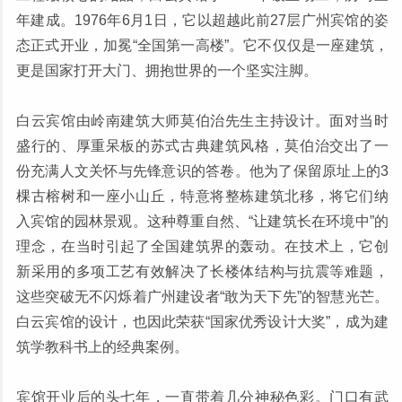
年建成。1976年6月1日，它以超越此前27层广州宾馆的姿
态正式开业，加冕“全国第一高楼”。它不仅仅是一座建筑，
更是国家打开大门、拥抱世界的一个坚实注脚。
白云宾馆由岭南建筑大师莫伯治先生主持设计。面对当时
盛行的、厚重呆板的苏式古典建筑风格，莫伯治交出了一
份充满人文关怀与先锋意识的答卷。他为了保留原址上的3
棵古榕树和一座小山丘，特意将整栋建筑北移，将它们纳
入宾馆的园林景观。这种尊重自然、“让建筑长在环境中”的
理念，在当时引起了全国建筑界的轰动。在技术上，它创
新采用的多项工艺有效解决了长楼体结构与抗震等难题，
这些突破无不闪烁着广州建设者“敢为天下先”的智慧光芒。
白云宾馆的设计，也因此荣获“国家优秀设计大奖”，成为建
筑学教科书上的经典案例。
宾馆开业后的头七年，一直带着几分神秘色彩。门口有武