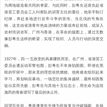
为两地锻造着共同的脊梁。与此同时，彭粤生还肩负起省
港罢工委员会工人纠察队的训育主任的重任，他亲手制订
纪律，奔赴各地进行反帝斗争的宣传。当北伐的号角吹
响，这支由省港青年热血浇铸的力量或奔赴前线，或深入
农村培训农军。广州与香港，在革命的版图上，通过无数
像彭粤生这样的桥梁，实现了组织、人员与行动的深度交
融。
1927年，四·一五政变的风暴骤然而至。在广州，省港罢工
委员会遭反动军警包围，彭粤生不幸身陷囹圄。即便在黑
暗的牢狱中，那未竟的理想依然燃烧。他将难友组织起来
学习，筹划响应暴动。一场悲壮的集体越狱，最终却因叛
徒出卖而失败，彭粤生与其他十五位志士，用生命为这段
激昂的青春谱写了最后的休止符。
回望百年前，粤港澳青年先锋为民族复兴冲破隔阂、血脉