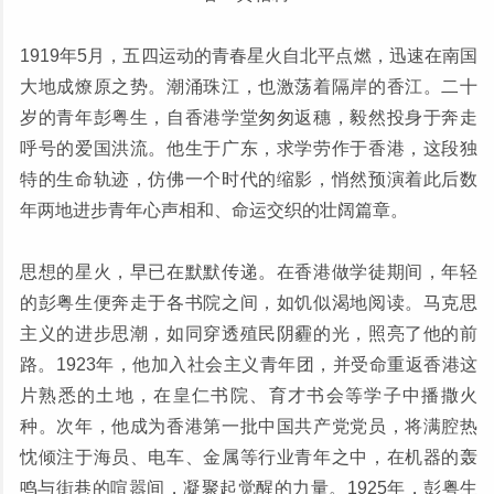
1919年5月，五四运动的青春星火自北平点燃，迅速在南国
大地成燎原之势。潮涌珠江，也激荡着隔岸的香江。二十
岁的青年彭粤生，自香港学堂匆匆返穗，毅然投身于奔走
呼号的爱国洪流。他生于广东，求学劳作于香港，这段独
特的生命轨迹，仿佛一个时代的缩影，悄然预演着此后数
年两地进步青年心声相和、命运交织的壮阔篇章。
思想的星火，早已在默默传递。在香港做学徒期间，年轻
的彭粤生便奔走于各书院之间，如饥似渴地阅读。马克思
主义的进步思潮，如同穿透殖民阴霾的光，照亮了他的前
路。1923年，他加入社会主义青年团，并受命重返香港这
片熟悉的土地，在皇仁书院、育才书会等学子中播撒火
种。次年，他成为香港第一批中国共产党党员，将满腔热
忱倾注于海员、电车、金属等行业青年之中，在机器的轰
鸣与街巷的喧嚣间，凝聚起觉醒的力量。1925年，彭粤生