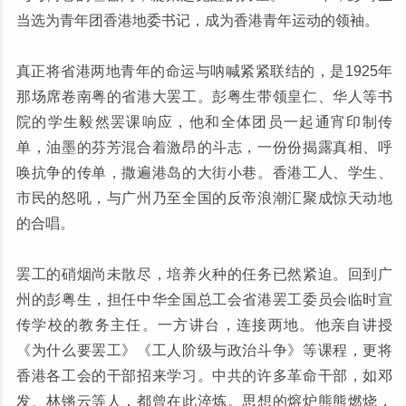
当选为青年团香港地委书记，成为香港青年运动的领袖。
真正将省港两地青年的命运与呐喊紧紧联结的，是1925年
那场席卷南粤的省港大罢工。彭粤生带领皇仁、华人等书
院的学生毅然罢课响应，他和全体团员一起通宵印制传
单，油墨的芬芳混合着激昂的斗志，一份份揭露真相、呼
唤抗争的传单，撒遍港岛的大街小巷。香港工人、学生、
市民的怒吼，与广州乃至全国的反帝浪潮汇聚成惊天动地
的合唱。
罢工的硝烟尚未散尽，培养火种的任务已然紧迫。回到广
州的彭粤生，担任中华全国总工会省港罢工委员会临时宣
传学校的教务主任。一方讲台，连接两地。他亲自讲授
《为什么要罢工》《工人阶级与政治斗争》等课程，更将
香港各工会的干部招来学习。中共的许多革命干部，如邓
发、林锵云等人，都曾在此淬炼。思想的熔炉熊熊燃烧，