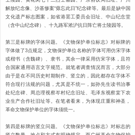
解放纪念像、沙基惨案“毋忘此日”纪念碑等。最后是缺中国
文化遗产标志图案，如省港罢工委员会旧址、中山纪念堂
（含中山纪念碑）、十九路军淞沪抗日阵亡将士陵园等。
第三是标牌的字体问题。《文物保护单位标志》对标牌的
字体做了3点规定，文物保护单位名称的字体可用仿宋字体
或楷书（含魏碑）、隶书，其余一律采用仿宋字体，且符
合国家通用语言文字规范。就笔者调查情况而言，大部分
由于是在不同历史时期制作、竖立的，因此都存在字体不
符合现行法规的问题，尤其是不统一，如孙先生读书治事
处纪念碑、周总理视察岑村纪念旧址、毛泽东视察棠下农
业生产合作社旧址等。在笔者看来，为体现庄重和神圣，
革命文物保护单位的字体须统一。
第四是标牌的竖立问题。《文物保护单位标志》对标志的
竖立数量、地点和方式有明确规定。而广州革命文物保护