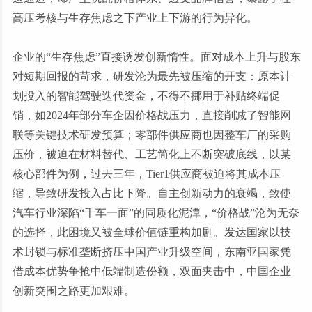
高压考核与生存焦虑之下产业上下游的行为异化。
企业的
“生存焦虑”直接诱发创新惰性。面对成本上升与股东
对短期回报的苛求，研发沦为最先被压缩的开支：原本计
划投入的智能驾驶迭代资金，不得不挪用于补贴终端促
销，如2024年部分车企因价格战压力，直接削减了智能网
联等关键技术研发预算；零部件供应商也因整车厂的采购
压价，被迫在材料替代、工艺简化上不断突破底线，以某
核心部件为例，过去三年，Tier1供应商被迫将其成本压
缩，导致研发投入占比下降。自主创新动力的衰竭，致使
汽车行业深陷“千车一面”的同质化泥潭，“价格战”沦为无奈
的选择，此困境又被全球价值链重构加剧。发达国家以技
术封锁与标准垄断挤压中国产业升级空间，东南亚国家凭
借成本优势争抢中低端制造份额，双面夹击中，中国企业
创新突围之路更加艰难。