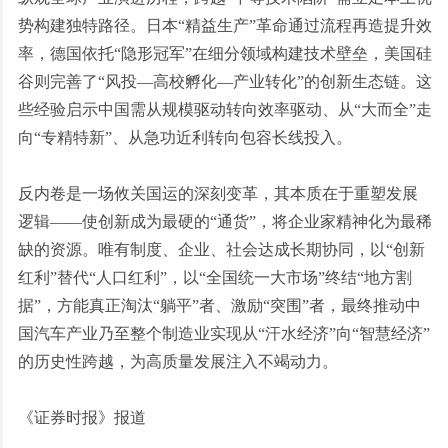
势构建独特路径。日本“精益生产”革命通过流程再造提升效
率，德国依托“隐形冠军”在细分领域构建技术壁垒，美国硅
谷则完善了“风投—高校孵化—产业转化”的创新生态链。这
些经验启示中国需从规模驱动转向效率驱动、从“大而全”走
向“专精特新”、从急功近利转向包容长线投入。
反内卷是一场攸关国运的深刻变革，其本质在于重塑发展
逻辑
——使创新成为最硬的“通货”，将企业家精神化为最稀
缺的资源。唯有制度、企业、社会达成长期协同，以“创新
红利”替代“人口红利”，以“全国统一大市场”终结“地方割
据”，方能真正淘汰“躺平”者、激励“突围”者，最终推动中
国汽车产业乃至整个制造业实现从“汗水经济”向“智慧经济”
的历史性跨越，为高质量发展注入不竭动力。
《证券时报》报道