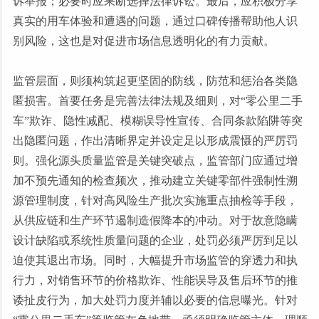
诉举报；必要时应果断选择法律诉讼。最后，应积极分享
真实的用车体验和遭遇的问题，通过口碑传播帮助他人识
别风险，这也是对促进市场信息透明化的有力贡献。
监管层面，则须构筑起更坚固的防线，防范和惩治各类隐
匿损害。首要任务是完善法律法规及细则，对
“零公里二手
车”欺诈、隐性减配、模糊误导性宣传、合同条款陷阱等突
出隐匿问题，作出清晰界定并设定足以形成震慑的严厉罚
则。强化源头质量监管是关键突破点，监管部门应通过增
加不预先通知的检查频次，推动建立关键零部件强制性溯
源管理制度，针对高风险生产批次实施重点抽检等手段，
从供应链和生产环节遏制造假降本的冲动。对于故意隐瞒
设计缺陷或系统性质量问题的企业，处罚必须严厉到足以
迫使其退出市场。同时，大幅提升市场监管的穿透力和执
行力，对销售环节的价格欺诈、性能误导及售后环节的推
诿扯皮行为，加大处罚力度并辅以必要的信息曝光。针对