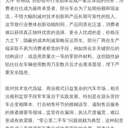
无序
“价格战”势必会对行业肌体造成严重且深远的伤害，消
费者往往成为最终承受者。部分车企为了短期份额和现金
流，不惜大幅削减对技术创新和产品长期可靠性的投入。
这导致行业整体创新动能削弱，产品同质化泛滥，消费者
难以获得真正独特优质的选择。更令人忧虑的是，价格压
力之下，隐蔽的成本削减策略应运而生。部分厂商在生产
端采取不易为消费者察觉的手段，例如简化非关键部位的
结构设计，或选用质量次一等的零部件材料。这些隐性缺
陷往往在车辆使用数周乃至数月后才会逐渐显现，埋下严
重安全隐患。
面对技术迭代迅猛、商业模式日益复杂的汽车市场，相关
法规和监管手段常常落后于实践发展。特别是在源头管控
车企变相降本、打击销售环节的模糊误导、遏制售后服务
的推诿搪塞等领域，监管存在漏洞，执法尺度偏宽，难以
形成有效震慑。
“零公里二手车”问题就颇为典型，这种刻意