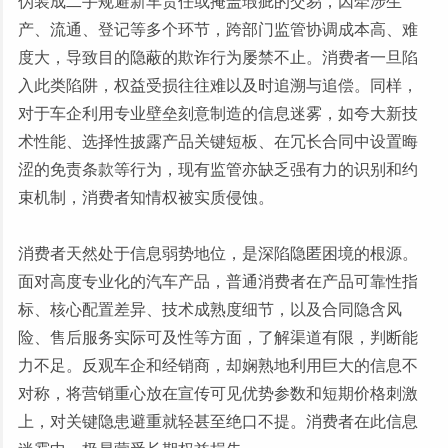
伪装成二手规避新车责任或掩盖瑕疵的交易，因牵涉生
产、流通、登记等多个环节，跨部门监管协调成本高、难
度大，导致目的隐蔽的欺诈行为屡禁不止。消费者一旦陷
入此类陷阱，权益受损往往难以及时追溯与追偿。同样，
对于车企利用专业壁垒刻意制造的信息迷雾，如夸大新技
术性能、选择性披露产品关键短板、在冗长合同中设置晦
涩的免责条款等行为，现有监管亦缺乏强有力的识别和约
束机制，消费者知情权被实质侵蚀。
消费者天然处于信息弱势地位，是深陷隐匿困境的根源。
面对高度专业化的汽车产品，普通消费者在产品可靠性指
标、核心配置差异、技术成熟度细节，以及合同隐含风
险、售后服务实际可及性等方面，了解渠道有限，判断能
力不足。反观车企和经销商，却娴熟地利用巨大的信息不
对称，将营销重心放在宣传可见优势参数和短期价格刺激
上，对关键隐患避重就轻甚至绝口不提。消费者在此信息