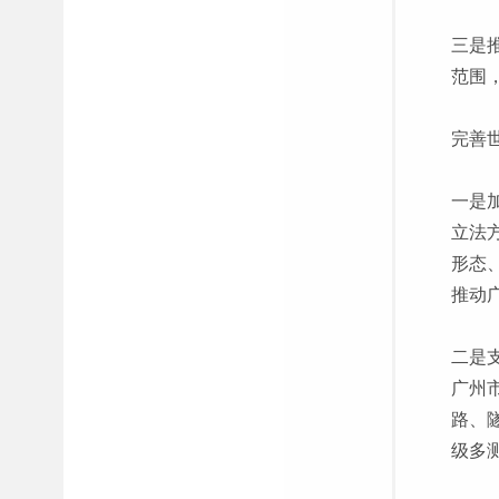
三是
范围
完善
一是
立法
形态
推动
二是
广州
路、
级多