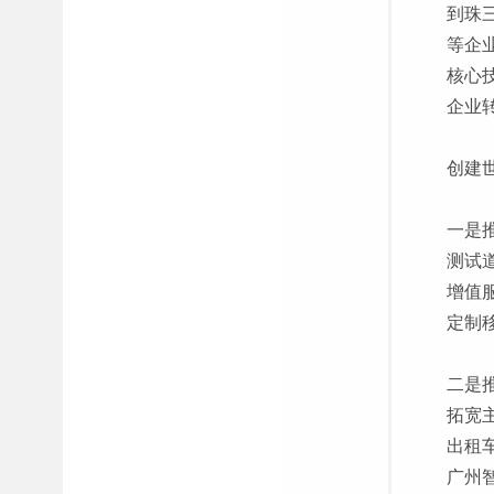
到珠
等企
核心
企业
创建
一是
测试
增值
定制
二是
拓宽
出租
广州