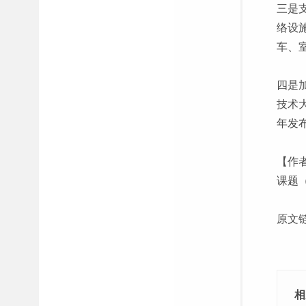
三是
络设
车、
四是
技术
年发
【作
课题（
原文
相