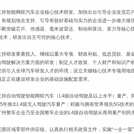
支持智能网联汽车企业核心技术研发。加快出台引导企业攻克芯
、有规划地去支持、引导有较好基础与实力的企业进一步做大做
不断突破芯片、传感器、毫米波雷达、制动和算法、算力等核心
G技术，研发出自主可控的核心技术。
支持研发要素投入。继续以重大专项、财政补贴、低息贷款、基
动驾驶解决方案方面的研发；制定人才政策、个人财产和知识产
提供引入全球汽车研发人才的环境；设立关键核心技术专项用地
满足正在建设研发企业的基础设施配套需求。
支持自动驾驶智能网联汽车（L4级自动驾驶及以上水平）量产。
025年推出L4级无人驾驶汽车量产；积极与拥有世界领先5G技
广州整车企业乃至全国整车企业的L4级自动驾驶从商用量产到民
完善区域零部件供应链。认真执行相关政策文件，实施“一企一策