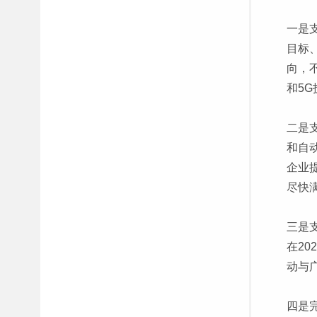
一是
目标
向，
和5
二是
和自
企业
尽快
三是
在2
动与
四是