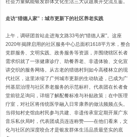
社会力量赋能银发群体文化生活三大议题展开交流互鉴。
走访“猎德人家”：城市更新下的社区养老实践
上午，调研团首站走进海文路33号的“猎德人家”。这座
2020年揭牌启用的社区服务中心总面积1618平方米，整合
党群服务、文明实践、政务服务等资源，并围绕辖区长者
需求织就了一张健康诊疗、助餐养老、非遗体验、文化宣
讲交织的服务网络。从古老的猎德村到如今高楼林立的现
代社区，这里浓缩了广州城市更新的生动轨迹，已成为广
州基层治理与社区养老服务的示范标杆。代表团在长者食
堂前驻足询问，详细了解配餐标准与补贴政策；在中医理
疗室，对社区将传统医学融入日常康养的做法频频点头。
当得知村史馆由村民参与共建、非遗传承室定期开展广东
音乐私伙局时，代表团成员连连称赞——在他们看来，文
化与社区的深度咬合才是银发群体生活品质最坚实的底