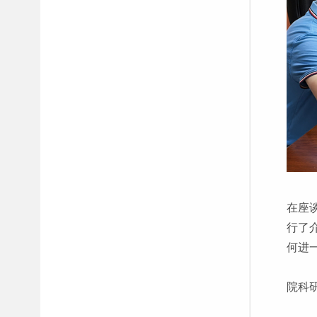
在座
行了
何进
院科