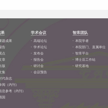
成果
学术会议
智库团队
课题成果
高端论坛
本院学者
报告
学术论坛
本院部门、直属单位
观点
发布会
智库平台
文章
报告会
博士后工作站
出版
研讨会
研究基地
文集
会议预告
时代杂志
参阅（内刊）
信息参考（内刊）
强国