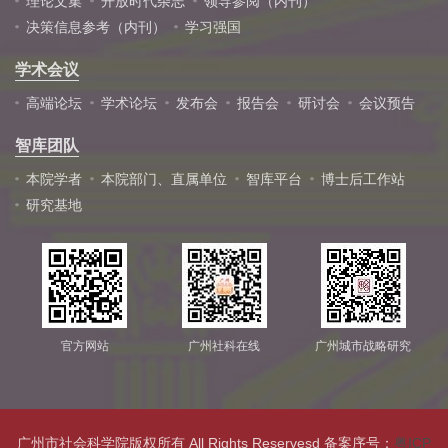
理论文集
开放时代杂志
领导参阅（内刊）
决策信息参考（内刊）
学习强国
学术会议
高端论坛
学术论坛
发布会
报告会
研讨会
会议预告
智库团队
本院学者
本院部门、直属单位
智库平台
博士后工作站
研究基地
官方网站
广州社科在线
广州城市战略研究
广州市社会科学院版权所有 All Rights Reservesd 备案序号：
粤ICP