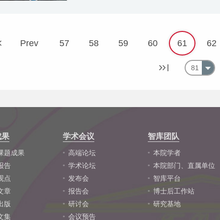
Prev
57
58
59
60
61
62
81
成果
学术会议
智库团队
课题成果
高端论坛
本院学者
报告
学术论坛
本院部门、直属单位
观点
发布会
智库平台
文章
报告会
博士后工作站
出版
研讨会
研究基地
文集
会议预告