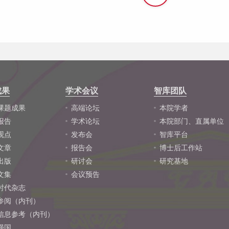
成果
学术会议
智库团队
课题成果
高端论坛
本院学者
报告
学术论坛
本院部门、直属单位
观点
发布会
智库平台
文章
报告会
博士后工作站
出版
研讨会
研究基地
文集
会议预告
时代杂志
参阅（内刊）
信息参考（内刊）
强国