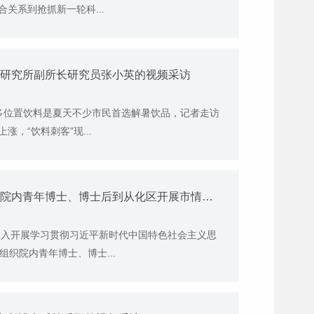
关系到抢抓新一轮科...
贸研究所副所长研究员张小英的视频采访
更多位置饮料是夏天不少市民首选解暑饮品，记者走访
，“饮料刺客”现...
5月30日《广州新闻联播》报道我院组织院内青年博士、博士后到从化区开展市情调研的视频采访
深入开展学习贯彻习近平新时代中国特色社会主义思
织院内青年博士、博士...