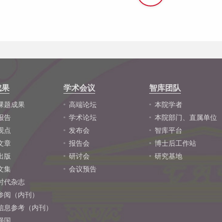
成果
学术会议
智库团队
课题成果
高端论坛
本院学者
报告
学术论坛
本院部门、直属单位
观点
发布会
智库平台
文章
报告会
博士后工作站
出版
研讨会
研究基地
文集
会议预告
时代杂志
参阅（内刊）
信息参考（内刊）
强国