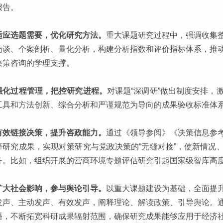
报告。
适应选题需要，优化研究方法。
重大课题研究过程中，强调收集
访谈、个案剖析、量化分析，构建分析指数和评价指标体系，推
决策咨询的学理支撑。
强化过程管理，把控研究进程。
对课题“深调研”做出制度安排，
工具和方法创新、综合分析和严谨规范为导向的成果验收标准体
有效链接决策，提升咨政能力。
通过《领导参阅》《决策信息参
等研究成果，实现对策研究与党政决策的“无缝对接”，使新情况
务。比如，组织开展的营商环境专题评估研究引起国家级智库高
扩大社会影响，参与舆论引导。
以重大课题建设为基础，全面提
发声、主动发声、有效发声，阐释理论、解读政策、引导舆论。
播，不断拓宽科研成果辐射范围，确保研究成果能够应用于经济