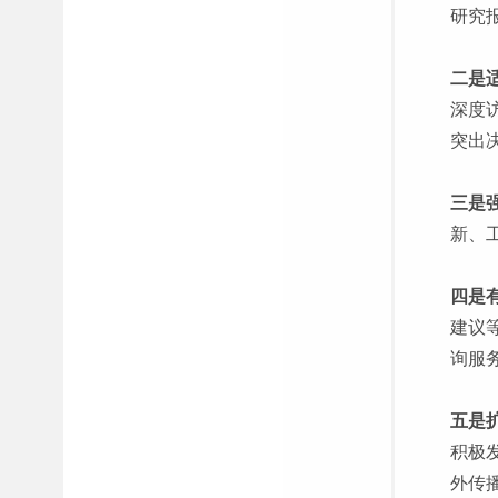
研究
二是
深度
突出
三是
新、
四是
建议
询服
五是
积极
外传