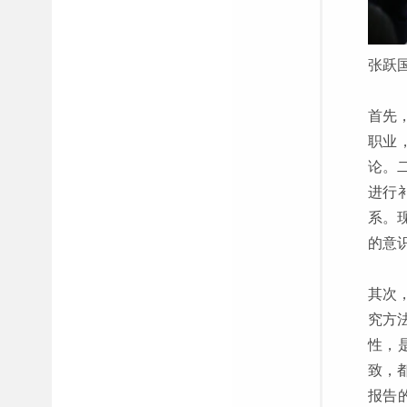
张跃
首先
职业
论。
进行
系。
的意
其次
究方
性，
致，
报告