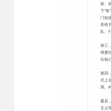
程、
下“
门知
库研
队、
第三
维要
出核
第四
式上
用。
最后
主义