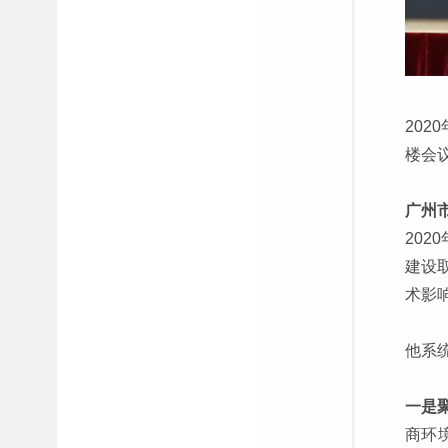
202
楼会
广州
20
建设
术影
他系
一是
商环