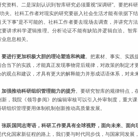
研究资料。二是深刻认识到智库研究必须重视“深调研”。要把科
笨”功夫。社科工作者对现实的研究要嵌入社会生活才能有依据下
道天下事”是不可能的。社科工作者要去现场去调查，并讲究方
究要讲求科学逻辑推理。分析论证不能有缺陷并逻辑自洽。智库
行业息息相关。
，
要进行更加积极大胆的理论塑造和构建
。把素材、事实、实践
结合当下的实践，才能真正发现事物背后规律，对政策的制定才
心的观点和建议，才具有更大的解释能力并形成话语体系，对未
，
加强推动科研组织管理能力的提升
。要研究智库的规律特点，
创新，我院《领导参阅》的编辑审核可以引入外审制度，重大课
科研组织管理要用体制机制创新推动高质量发展。
，
张跃国同志寄语，科研工作要具有全球视野，面向未来、面向
现代化国家新征程的路上，我们要与时代同步伐，与国家同发展