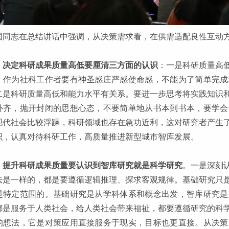
国同志在总结讲话中强调，从决策需求看，在供需适配良性互动
，
决定科研成果质量高低要厘清三方面的认识
：一是科研质量高
，作为社科工作者要有神圣感庄严感使命感，不能为了简单完成
二是科研质量高低和能力水平有关系。要进一步思考将实践知识
补齐，抛开封闭的思想心态，不要简单地从书本到书本，要学会
现代社会比较浮躁，科研领域也存在急功近利，这对研究者产生
识，认真对待科研工作，高质量推进新型城市智库发展。
，
提升科研成果质量要认识到智库研究就是科学研究
。一是深刻
法是一样的，都是要遵循逻辑推理、探求客观规律。基础研究只
是特定范围的。基础研究是从学科体系和概念出发，智库研究是
都是服务于人类社会，给人类社会带来福祉，都要遵循研究的科
的想法，它是对策应用直接服务于现实，目标也更直接。从决策