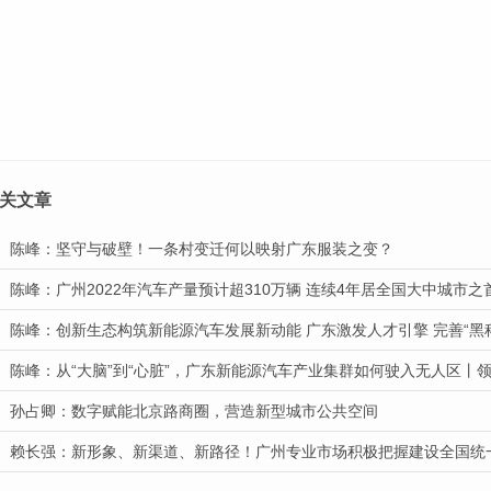
关文章
陈峰：坚守与破壁！一条村变迁何以映射广东服装之变？
陈峰：广州2022年汽车产量预计超310万辆 连续4年居全国大中城市之
陈峰：创新生态构筑新能源汽车发展新动能 广东激发人才引擎 完善“黑
陈峰：从“大脑”到“心脏”，广东新能源汽车产业集群如何驶入无人区丨
孙占卿：数字赋能北京路商圈，营造新型城市公共空间
赖长强：新形象、新渠道、新路径！广州专业市场积极把握建设全国统