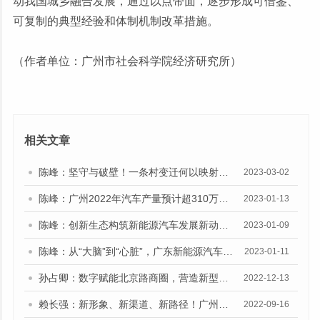
动我国城乡融合发展，通过以点带面，逐步形成可借鉴、
可复制的典型经验和体制机制改革措施。
（作者单位：广州市社会科学院经济研究所）
相关文章
陈峰：坚守与破壁！一条村变迁何以映射广东服装之变？
2023-03-02
陈峰：广州2022年汽车产量预计超310万辆 连续4年居全国大中城市之首，新能源汽车年产能突破100万辆
2023-01-13
陈峰：创新生态构筑新能源汽车发展新动能 广东激发人才引擎 完善“黑科技”孵化体系
2023-01-09
陈峰：从“大脑”到“心脏”，广东新能源汽车产业集群如何驶入无人区丨领跑新赛道
2023-01-11
孙占卿：数字赋能北京路商圈，营造新型城市公共空间
2022-12-13
赖长强：新形象、新渠道、新路径！广州专业市场积极把握建设全国统一大市场机遇
2022-09-16