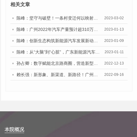
相关文章
陈峰：坚守与破壁！一条村变迁何以映射广东服装之变？
2023-03-02
陈峰：广州2022年汽车产量预计超310万辆 连续4年居全国大中城市之首，新能源汽车年产能突破100万辆
2023-01-13
陈峰：创新生态构筑新能源汽车发展新动能 广东激发人才引擎 完善“黑科技”孵化体系
2023-01-09
陈峰：从“大脑”到“心脏”，广东新能源汽车产业集群如何驶入无人区丨领跑新赛道
2023-01-11
孙占卿：数字赋能北京路商圈，营造新型城市公共空间
2022-12-13
赖长强：新形象、新渠道、新路径！广州专业市场积极把握建设全国统一大市场机遇
2022-09-16
本院概况